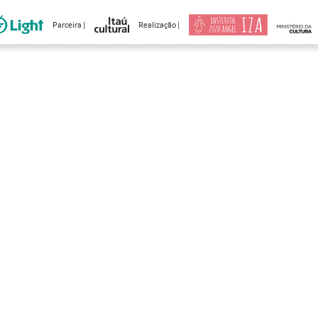
Parceira |
Realização |