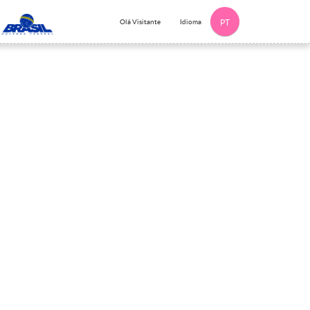
Idioma
Olá Visitante
PT