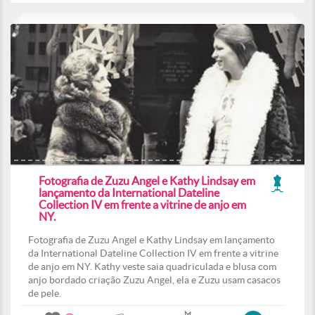
Fotografia de Zuzu Angel e Kathy Lindsay em
lançamento da International Dateline
Collection IV em frente a vitrine de anjo em
NY.
Fotografia de Zuzu Angel e Kathy Lindsay em lançamento
da International Dateline Collection IV em frente a vitrine
de anjo em NY. Kathy veste saia quadriculada e blusa com
anjo bordado criação Zuzu Angel, ela e Zuzu usam casacos
de pele.