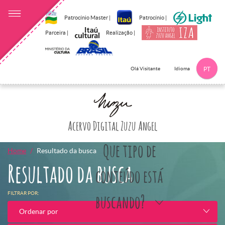
Patrocínio Master |
Patrocínio |
Parceira |
Realização |
Idioma
Olá Visitante
PT
Clique aqui p
Acervo Digital Zuzu Angel
Que tipo de
Home
Resultado da busca
Resultado da busca
conteúdo está
FILTRAR POR:
buscando?
Ordenar por