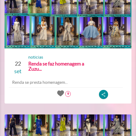
noticias
22
Renda se faz homenagem a
Zuzu...
set
Renda se presta homenagem...
9