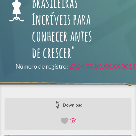
Brasileiras
Incríveis para
conhecer antes
de crescer"
Número de registro:
ZA04.XX.06.XX.XX.0014
Download
97