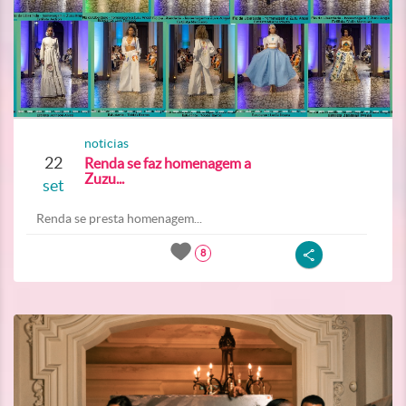
noticias
22
Renda se faz homenagem a
Zuzu...
set
Renda se presta homenagem...
8