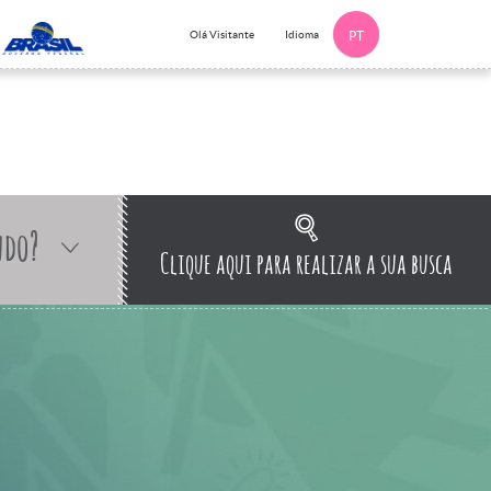
Idioma
Olá Visitante
PT
ndo?
Clique aqui para realizar a sua busca