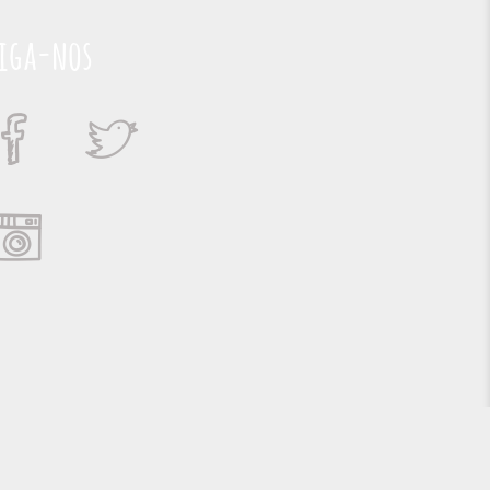
cesso
iga-nos
GEL.
o,
o ao
u
os
e,
s
do
ções
UÁRIO,