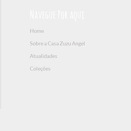
endere
ao Sit
Navegue Por aqui
3.2.1
mensa
Caso 
Home
reque
Conos
Sobre a Casa Zuzu Angel
3.2.2.
Atualidades
3.2.3
Site q
dados 
Coleções
3.2.4
por te
3.3. 
vigên
USUÁR
requer
3.3.1
USUÁR
inverí
3.3.2