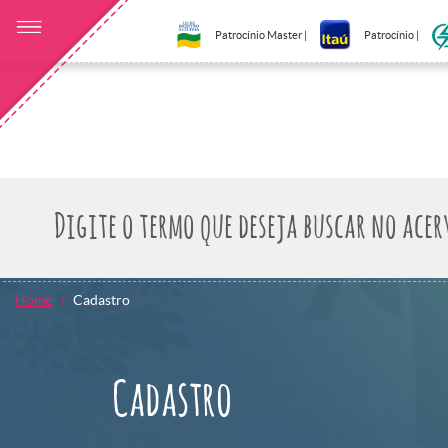
Patrocínio Master |
Patrocínio |
Home
Cadastro
Cadastro