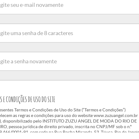
te
es
te
S E CONDIÇÕES DE USO DO SITE
esentes Termos e Condições de Uso do Site (“Termos e Condições”)
elecem as regras e condições para uso do website www.zuzuangel.com.br
e”), disponibilizado pelo INSTITUTO ZUZU ANGEL DE MODA DO RIO DE
O, pessoa jurídica de direito privado, inscrita no CNPJ/MF sob o n.º
9.466/0001‐91, com sede na Rua Rocha Miranda, 53, Tijuca, Rio de Janeir
EP 20530-450 ("INSTITUTO ZUZU ANGEL"), por seu USUÁRIO.