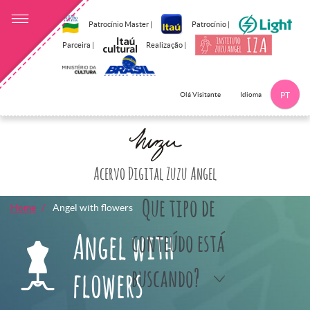
Patrocínio Master |
Patrocínio |
Parceira |
Realização |
Idioma
Olá Visitante
PT
Clique aqui p
Acervo Digital Zuzu Angel
Que tipo de
Home
Angel with flowers
Angel with
conteúdo está
buscando?
flowers