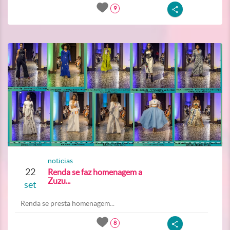
9
noticias
22
Renda se faz homenagem a
Zuzu...
set
Renda se presta homenagem...
8