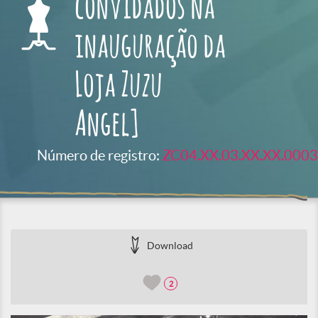
convidados na
inauguração da
Loja Zuzu
Angel]
Número de registro:
ZC04.XX.03.XX.XX.0003
Download
2