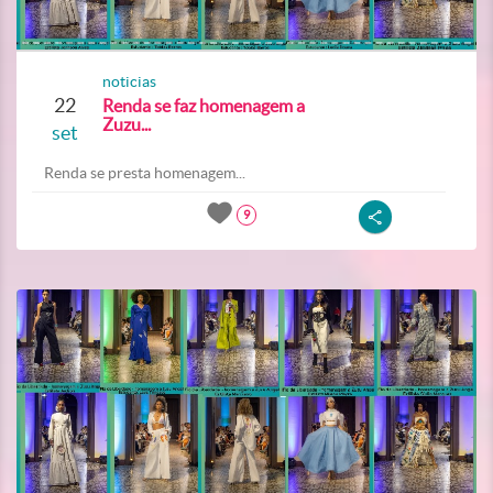
noticias
22
Renda se faz homenagem a
Zuzu...
set
Renda se presta homenagem...
9