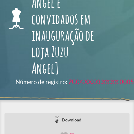
Angel e
convidados em
inauguração de
loja Zuzu
Angel]
Número de registro:
ZC04.XX.03.XX.XX.0005
Download