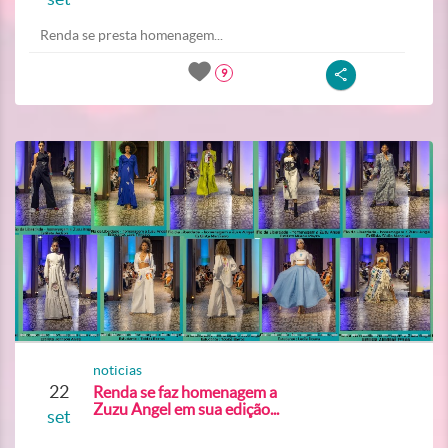
Renda se presta homenagem...
9
noticias
22
Renda se faz homenagem a
Zuzu Angel em sua edição...
set