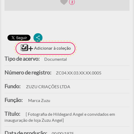
2
Adicionar à coleção
Tipo de acervo:
Documental
Número de registro:
ZC04.XX.03.XX.XX.0005
Fundo:
ZUZU CRIAÇÕES LTDA
Função:
Marca Zuzu
Título:
[ Fotografia de Hildegard Angel e convidados em
inauguração de loja Zuzu Angel]
Data de produção:
00/00/1975