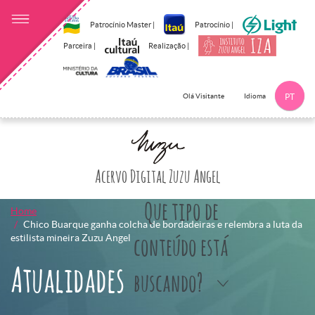
Patrocínio Master |
Patrocínio |
Parceira |
Realização |
Idioma
Olá Visitante
PT
Clique aqui p
Acervo Digital Zuzu Angel
Que tipo de
Home
Chico Buarque ganha colcha de bordadeiras e relembra a luta da
estilista mineira Zuzu Angel
conteúdo está
Atualidades
buscando?