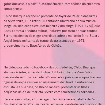
golpe que assola o país". Elas também exibiram o vídeo do encontro
com o artista.
Chico Buarque recebeu o presente no foyer do Palácio das Artes,
na sexta-feira, 15, e retribuiu cantando um trecho de sua música
'Angélica', dedicada à estilista mineira Zuzu Angel (1921-1976), que
lutou contra a ditadura militar, inclusive por meio de suas roupas.
Ela nunca deixou de exigir a verdade sobre a morte do filho, Stuart
Angel Jones, militante de esquerda assassinado em 1971,
provavelmente na Base Aérea do Galeão.
No vídeo postado no Facebook das bordadeiras, Chico Buarque
afirmou às integrantes do Linhas do Horizonte que Zuzu "não
deixava de ser uma bordadeira" como elas, pois suas roupas traziam
figuras de anjos alusivas ao assassinato de Stuart. Contou que a
estilista ia a sua casa, no Rio de Janeiro, presentear as filhas
pequenas dele e de Marieta Severo com camisetinhas bordadas.
Para o compositor, a homenagem das fãs remete à batalha de Zuzu,
"mulher guerreira". Zuzu morreu em um acidente de carro, no Rio de