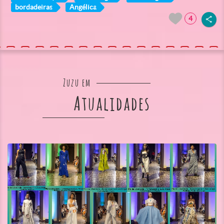
bordadeiras
Angélica
4
Zuzu em
Atualidades