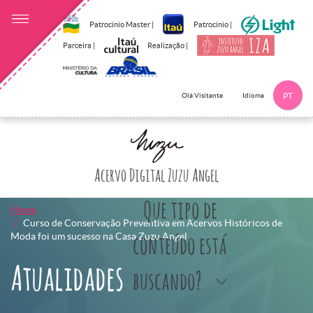
Patrocínio Master |
Patrocínio |
Parceira |
Realização |
Idioma
Olá Visitante
PT
Clique aqui p
Acervo Digital Zuzu Angel
Que tipo de
Home
Curso de Conservação Preventiva em Acervos Históricos de
Moda foi um sucesso na Casa Zuzu Angel
conteúdo está
Atualidades
buscando?