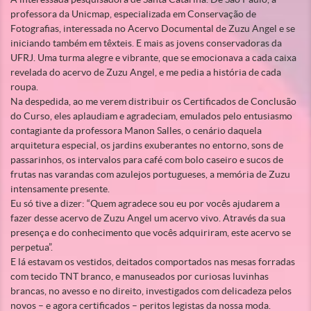
professora da Unicmap, especializada em Conservação de
Fotografias, interessada no Acervo Documental de Zuzu Angel e se
iniciando também em têxteis. E mais as jovens conservadoras da
UFRJ. Uma turma alegre e vibrante, que se emocionava a cada caixa
revelada do acervo de Zuzu Angel, e me pedia a história de cada
roupa.
Na despedida, ao me verem distribuir os Certificados de Conclusão
do Curso, eles aplaudiam e agradeciam, emulados pelo entusiasmo
contagiante da professora Manon Salles, o cenário daquela
arquitetura especial, os jardins exuberantes no entorno, sons de
passarinhos, os intervalos para café com bolo caseiro e sucos de
frutas nas varandas com azulejos portugueses, a memória de Zuzu
intensamente presente.
Eu só tive a dizer: “Quem agradece sou eu por vocês ajudarem a
fazer desse acervo de Zuzu Angel um acervo vivo. Através da sua
presença e do conhecimento que vocês adquiriram, este acervo se
perpetua”.
E lá estavam os vestidos, deitados comportados nas mesas forradas
com tecido TNT branco, e manuseados por curiosas luvinhas
brancas, no avesso e no direito, investigados com delicadeza pelos
novos – e agora certificados – peritos legistas da nossa moda.