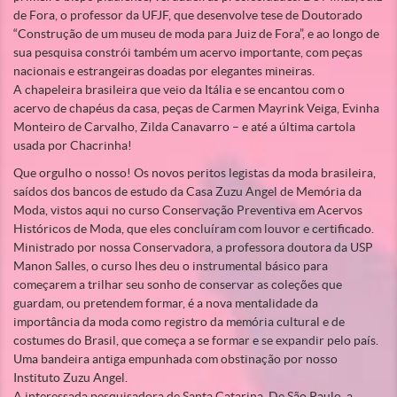
de Fora, o professor da UFJF, que desenvolve tese de Doutorado
“Construção de um museu de moda para Juiz de Fora”, e ao longo de
sua pesquisa constrói também um acervo importante, com peças
nacionais e estrangeiras doadas por elegantes mineiras.
A chapeleira brasileira que veio da Itália e se encantou com o
acervo de chapéus da casa, peças de Carmen Mayrink Veiga, Evinha
Monteiro de Carvalho, Zilda Canavarro – e até a última cartola
usada por Chacrinha!
Que orgulho o nosso! Os novos peritos legistas da moda brasileira,
saídos dos bancos de estudo da Casa Zuzu Angel de Memória da
Moda, vistos aqui no curso Conservação Preventiva em Acervos
Históricos de Moda, que eles concluíram com louvor e certificado.
Ministrado por nossa Conservadora, a professora doutora da USP
Manon Salles, o curso lhes deu o instrumental básico para
começarem a trilhar seu sonho de conservar as coleções que
guardam, ou pretendem formar, é a nova mentalidade da
importância da moda como registro da memória cultural e de
costumes do Brasil, que começa a se formar e se expandir pelo país.
Uma bandeira antiga empunhada com obstinação por nosso
Instituto Zuzu Angel.
A interessada pesquisadora de Santa Catarina. De São Paulo, a