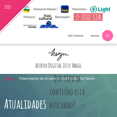
Patrocínio Master |
Patrocínio |
Parceira |
Realização |
Idioma
Olá Visitante
PT
Clique aqui p
Acervo Digital Zuzu Angel
Que tipo de
Home
Falecimento do Acadêmico de Moda: Rui Spohr
conteúdo está
Atualidades
buscando?