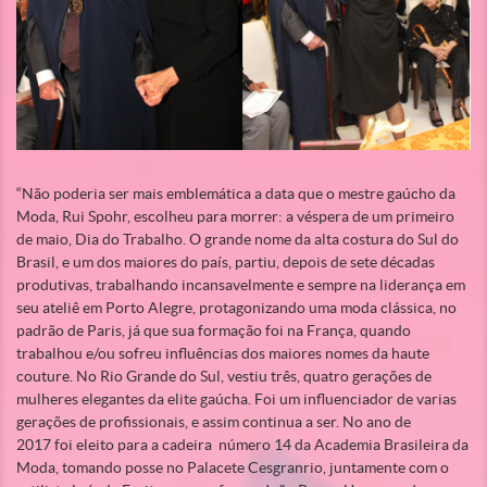
“Não poderia ser mais emblemática a data que o mestre gaúcho da
Moda, Rui Spohr, escolheu para morrer: a véspera de um primeiro
de maio, Dia do Trabalho. O grande nome da alta costura do Sul do
Brasil, e um dos maiores do país, partiu, depois de sete décadas
produtivas, trabalhando incansavelmente e sempre na liderança em
seu ateliê em Porto Alegre, protagonizando uma moda clássica, no
padrão de Paris, já que sua formação foi na França, quando
trabalhou e/ou sofreu influências dos maiores nomes da haute
couture. No Rio Grande do Sul, vestiu três, quatro gerações de
mulheres elegantes da elite gaúcha. Foi um influenciador de varias
gerações de profissionais, e assim continua a ser. No ano de
2017 foi eleito para a cadeira número 14 da Academia Brasileira da
Moda, tomando posse no Palacete Cesgranrio, juntamente com o