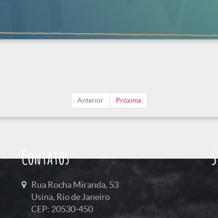
Anterior
Próxima
Contatos
S
Rua Rocha Miranda, 53
Usina, Rio de Janeiro
CEP: 20530-450