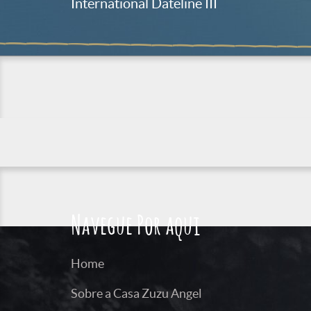
International Dateline III
Navegue Por aqui
Home
Sobre a Casa Zuzu Angel