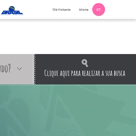
Idioma
Olá Visitante
PT
ndo?
Clique aqui para realizar a sua busca