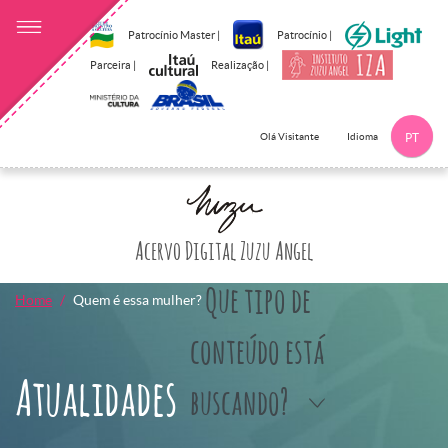
Patrocínio Master |
Patrocínio |
Parceira |
Realização |
Idioma
Olá Visitante
PT
Clique aqui p
Acervo Digital Zuzu Angel
Que tipo de
Home
Quem é essa mulher?
conteúdo está
Atualidades
buscando?