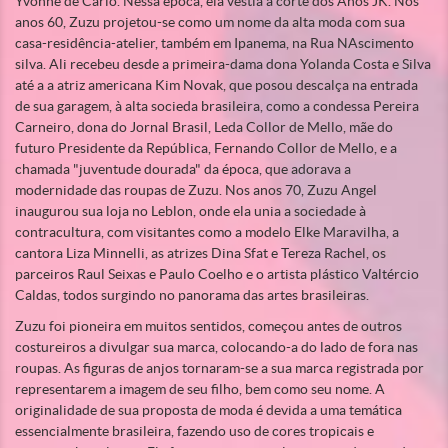
Yvonne de Carlo. Nessa época, ela vestia a corte dos Anos JK. Nos
anos 60, Zuzu projetou-se como um nome da alta moda com sua
casa-residência-atelier, também em Ipanema, na Rua NAscimento
silva. Ali recebeu desde a primeira-dama dona Yolanda Costa e Silva
até a a atriz americana Kim Novak, que posou descalça na entrada
de sua garagem, à alta socieda brasileira, como a condessa Pereira
Carneiro, dona do Jornal Brasil, Leda Collor de Mello, mãe do
futuro Presidente da República, Fernando Collor de Mello, e a
chamada "juventude dourada" da época, que adorava a
modernidade das roupas de Zuzu. Nos anos 70, Zuzu Angel
inaugurou sua loja no Leblon, onde ela unia a sociedade à
contracultura, com visitantes como a modelo Elke Maravilha, a
cantora Liza Minnelli, as atrizes Dina Sfat e Tereza Rachel, os
parceiros Raul Seixas e Paulo Coelho e o artista plástico Valtércio
Caldas, todos surgindo no panorama das artes brasileiras.
Zuzu foi pioneira em muitos sentidos, começou antes de outros
costureiros a divulgar sua marca, colocando-a do lado de fora nas
roupas. As figuras de anjos tornaram-se a sua marca registrada por
representarem a imagem de seu filho, bem como seu nome. A
originalidade de sua proposta de moda é devida a uma temática
essencialmente brasileira, fazendo uso de cores tropicais e