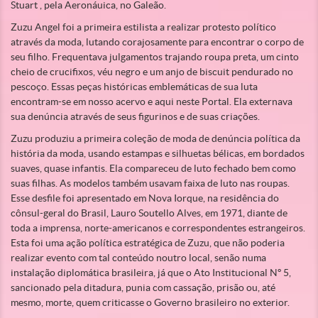
Stuart , pela Aeronáuica, no Galeão.
Zuzu Angel foi a primeira estilista a realizar protesto político
através da moda, lutando corajosamente para encontrar o corpo de
seu filho. Frequentava julgamentos trajando roupa preta, um cinto
cheio de crucifixos, véu negro e um anjo de biscuit pendurado no
pescoço. Essas peças históricas emblemáticas de sua luta
encontram-se em nosso acervo e aqui neste Portal. Ela externava
sua denúncia através de seus figurinos e de suas criações.
Zuzu produziu a primeira coleção de moda de denúncia política da
história da moda, usando estampas e silhuetas bélicas, em bordados
suaves, quase infantis. Ela compareceu de luto fechado bem como
suas filhas. As modelos também usavam faixa de luto nas roupas.
Esse desfile foi apresentado em Nova Iorque, na residência do
cônsul-geral do Brasil, Lauro Soutello Alves, em 1971, diante de
toda a imprensa, norte-americanos e correspondentes estrangeiros.
Esta foi uma ação política estratégica de Zuzu, que não poderia
realizar evento com tal conteúdo noutro local, senão numa
instalação diplomática brasileira, já que o Ato Institucional Nº 5,
sancionado pela ditadura, punia com cassação, prisão ou, até
mesmo, morte, quem criticasse o Governo brasileiro no exterior.