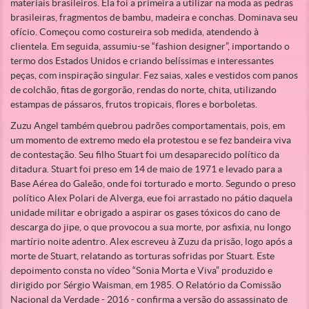
materiais brasileiros. Ela foi a primeira a utilizar na moda as pedras
brasileiras, fragmentos de bambu, madeira e conchas. Dominava seu
ofício. Começou como costureira sob medida, atendendo à
clientela. Em seguida, assumiu-se “fashion designer”, importando o
termo dos Estados Unidos e criando belíssimas e interessantes
peças, com inspiração singular. Fez saias, xales e vestidos com panos
de colchão, fitas de gorgorão, rendas do norte, chita, utilizando
estampas de pássaros, frutos tropicais, flores e borboletas.
Zuzu Angel também quebrou padrões comportamentais, pois, em
um momento de extremo medo ela protestou e se fez bandeira viva
de contestação. Seu filho Stuart foi um desaparecido político da
ditadura. Stuart foi preso em 14 de maio de 1971 e levado para a
Base Aérea do Galeão, onde foi torturado e morto. Segundo o preso
político Alex Polari de Alverga, eue foi arrastado no pátio daquela
unidade militar e obrigado a aspirar os gases tóxicos do cano de
descarga do jipe, o que provocou a sua morte, por asfixia, nu longo
martírio noite adentro. Alex escreveu à Zuzu da prisão, logo após a
morte de Stuart, relatando as torturas sofridas por Stuart. Este
depoimento consta no vídeo “Sonia Morta e Viva” produzido e
dirigido por Sérgio Waisman, em 1985. O Relatório da Comissão
Nacional da Verdade - 2016 - confirma a versão do assassinato de