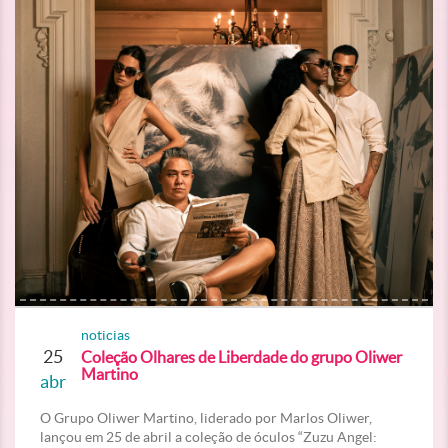
noticias
25
Coleção Olhares de Liberdade do grupo Oliwer
Martino
abr
O Grupo Oliwer Martino, liderado por Marlos Oliwer,
lançou em 25 de abril a coleção de óculos “Zuzu Angel: