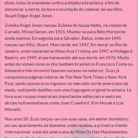
disso, lutou bravamente contra a ditadura brasileira, a fim de
denunciar a morte, tortura e ocultação do cadáver de seu filho,
Stuart Edgar Angel Jones.
Zuleika Angel Jones nasceu Zuleika de Souza Netto, na cidade de
Curvelo, Minas Gerais, em 1921. Mudou-se para Belo Horizonte
ainda menina. Em seguida para Salvador, Bahia, onde em 1945
nasceu seu filho, Stuart. Mais tarde, em 1947, foi morar no Rio de
Janeiro, onde nasceram as filhas Ana Cristina, em 1947, e Hildegard
Beatriz, em 1949, aí permanecendo até sua morte, em 1976. Muito
antes de nomes como os dos também brasileiros Francisco Costa ou
Alexandre Herchcovich fazerem sucesso no exterior, Zuzu já
conquistava páginas inteiras de The New York Times e New York
Post, sendo pioneira no ingresso no mercado norte-americano de
moda, realizando desfiles com uma linguagem original brasileira. Lá
fora suas roupas inspiraram importantes editoriais e vestiram
atrizes hollywoodianas como Joan Crawford, Kim Novak e Liza
Minnelli.
Nos anos 50, Zuzu lançou-se com suas saias, em atelier doméstico,
em seu apartamento de Ipanema, onde recebeu a primeira cliente
internacional: a estrela americana do filme Os Dez Mandamentos