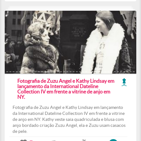
Fotografia de Zuzu Angel e Kathy Lindsay em
lançamento da International Dateline
Collection IV em frente a vitrine de anjo em
NY.
Fotografia de Zuzu Angel e Kathy Lindsay em lançamento
da International Dateline Collection IV em frente a vitrine
de anjo em NY. Kathy veste saia quadriculada e blusa com
anjo bordado criação Zuzu Angel, ela e Zuzu usam casacos
de pele.