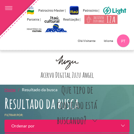
Patrocínio Master |
Patrocínio |
Parceira |
Realização |
Idioma
Olá Visitante
PT
Clique aqui p
Acervo Digital Zuzu Angel
Que tipo de
Home
Resultado da busca
Resultado da busca
conteúdo está
FILTRAR POR:
buscando?
Ordenar por