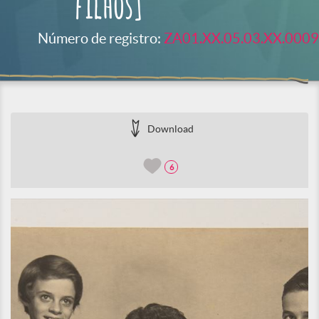
filhos]
Número de registro:
ZA01.XX.05.03.XX.0009
Download
6