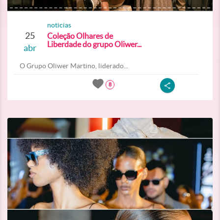
noticias
25
Coleção Olhares de
Liberdade do grupo Oliwer...
abr
O Grupo Oliwer Martino, liderado...
8