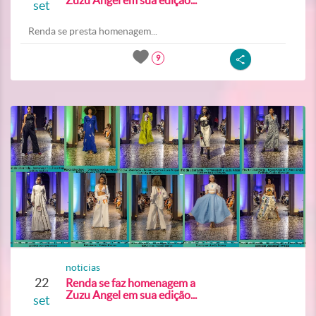
Zuzu Angel em sua edição...
set
Renda se presta homenagem...
9
noticias
22
Renda se faz homenagem a
Zuzu Angel em sua edição...
set