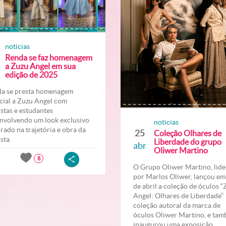
noticias
Renda se faz homenagem
a Zuzu Angel em sua
edição de 2025
a se presta homenagem
cial a Zuzu Angel com
listas e estudantes
nvolvendo um look exclusivo
noticias
irado na trajetória e obra da
25
Coleção Olhares de
ista.
Liberdade do grupo
abr
Oliwer Martino
8
O Grupo Oliwer Martino, lid
por Marlos Oliwer, lançou em
de abril a coleção de óculos 
Angel: Olhares de Liberdade
coleção autoral da marca de
óculos Oliwer Martino, e ta
inaugurou uma exposição