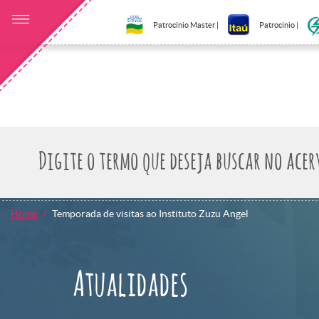
Patrocínio Master |
Patrocínio |
Home
Temporada de visitas ao Instituto Zuzu Angel
Atualidades