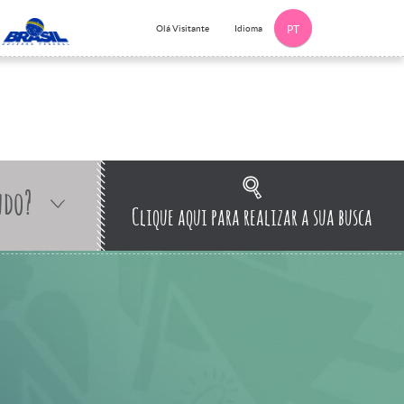
Idioma
Olá Visitante
PT
ndo?
Clique aqui para realizar a sua busca