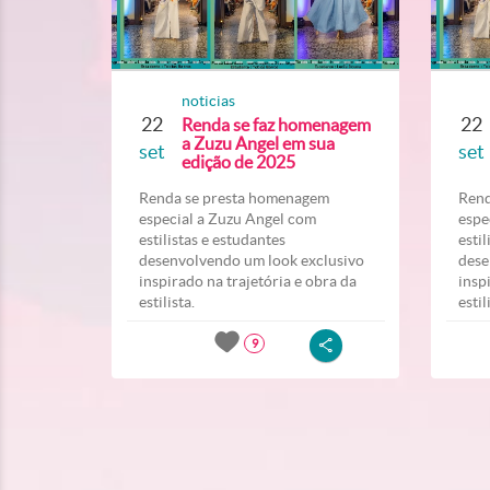
noticias
22
22
Renda se faz homenagem
a Zuzu Angel em sua
set
set
edição de 2025
Renda se presta homenagem
Rend
especial a Zuzu Angel com
espe
estilistas e estudantes
esti
desenvolvendo um look exclusivo
dese
inspirado na trajetória e obra da
insp
estilista.
estil
9