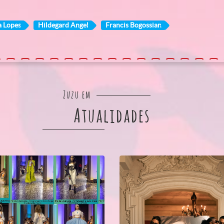
a Lopes
Hildegard Angel
Francis Bogossian
Zuzu em
Atualidades