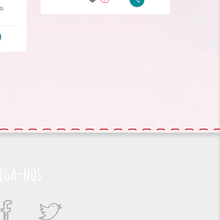
do
iga-nos