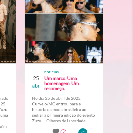
noticias
25
Um marco. Uma
homenagem. Um
abr
recomeço.
erado
No dia 25 de abril de 2025,
 25
Curvelo/MG entrou para a
“Zuzu
história da moda brasileira ao
” uma
sediar a primeira edição do evento
Zuzu — Olhares de Liberdade.
mbém
7