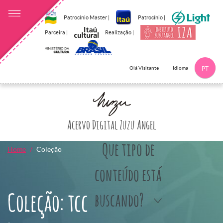
Patrocínio Master |
Patrocínio |
Parceira |
Realização |
Idioma
Olá Visitante
PT
Clique aqui p
Acervo Digital Zuzu Angel
Que tipo de
Home
Coleção
conteúdo está
Coleção: tcc
buscando?