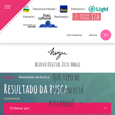
Patrocínio Master |
Patrocínio |
Parceira |
Realização |
Idioma
Olá Visitante
PT
Clique aqui p
Acervo Digital Zuzu Angel
Que tipo de
Home
Resultado da busca
Resultado da busca
conteúdo está
FILTRAR POR:
buscando?
Ordenar por