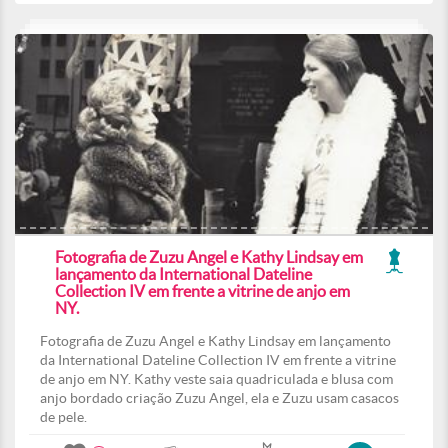
Fotografia de Zuzu Angel e Kathy Lindsay em
lançamento da International Dateline
Collection IV em frente a vitrine de anjo em
NY.
Fotografia de Zuzu Angel e Kathy Lindsay em lançamento
da International Dateline Collection IV em frente a vitrine
de anjo em NY. Kathy veste saia quadriculada e blusa com
anjo bordado criação Zuzu Angel, ela e Zuzu usam casacos
de pele.