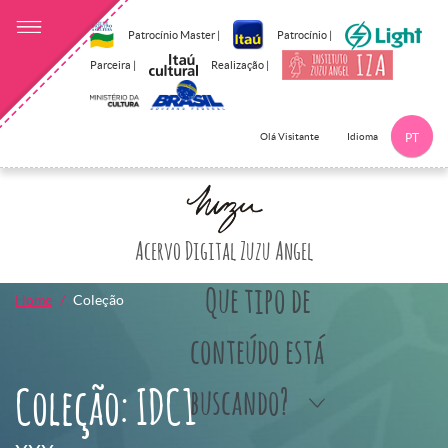
Patrocínio Master |
Patrocínio |
Parceira |
Realização |
Idioma
Olá Visitante
PT
Clique aqui p
Acervo Digital Zuzu Angel
Que tipo de
Home
Coleção
conteúdo está
Coleção: IDC1
buscando?