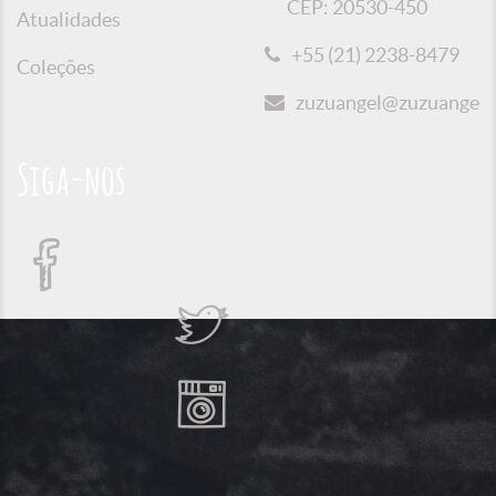
CEP: 20530-450
Atualidades
+55 (21) 2238-8479
Coleções
zuzuangel@zuzuangel.o
Siga-nos