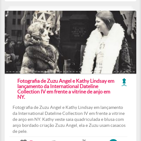
Fotografia de Zuzu Angel e Kathy Lindsay em
lançamento da International Dateline
Collection IV em frente a vitrine de anjo em
NY.
Fotografia de Zuzu Angel e Kathy Lindsay em lançamento
da International Dateline Collection IV em frente a vitrine
de anjo em NY. Kathy veste saia quadriculada e blusa com
anjo bordado criação Zuzu Angel, ela e Zuzu usam casacos
de pele.