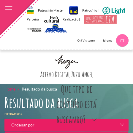
Patrocínio Master |
Patrocínio |
Parceira |
Realização |
Idioma
Olá Visitante
PT
Clique aqui p
Acervo Digital Zuzu Angel
Que tipo de
Home
Resultado da busca
Resultado da busca
conteúdo está
FILTRAR POR:
buscando?
Ordenar por