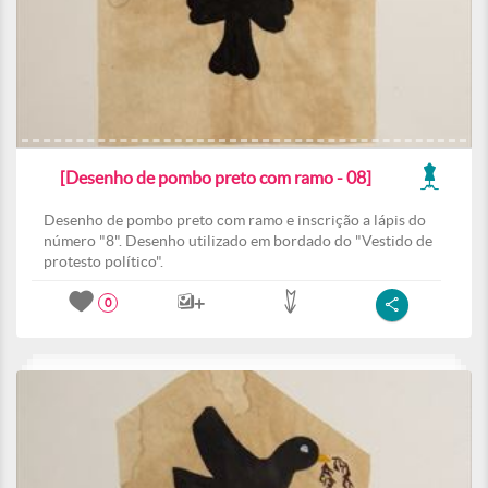
[Desenho de pombo preto com ramo - 08]
Desenho de pombo preto com ramo e inscrição a lápis do
número "8". Desenho utilizado em bordado do "Vestido de
protesto político".
0