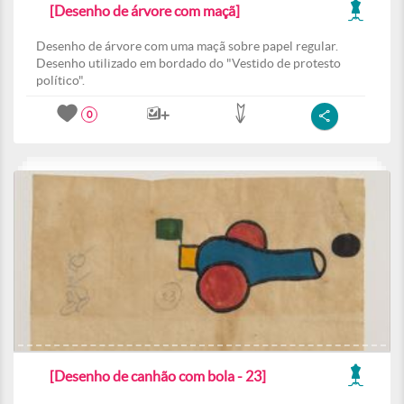
[Desenho de árvore com maçã]
Desenho de árvore com uma maçã sobre papel regular.
Desenho utilizado em bordado do "Vestido de protesto
político".
0
[Desenho de canhão com bola - 23]