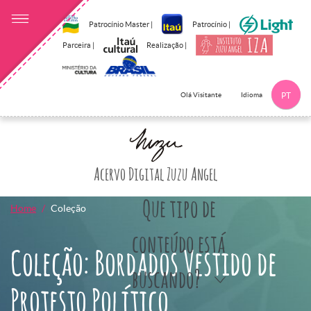
Patrocínio Master |
Patrocínio |
Parceira |
Realização |
Idioma
Olá Visitante
PT
Clique aqui p
Acervo Digital Zuzu Angel
Que tipo de
Home
Coleção
conteúdo está
Coleção: Bordados Vestido de
buscando?
Protesto Político