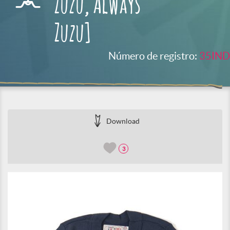
Zuzu, Always
Zuzu]
Número de registro:
35IND
Download
3