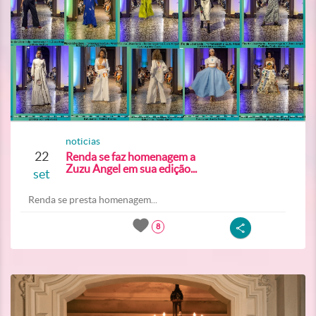
noticias
22
Renda se faz homenagem a
Zuzu Angel em sua edição...
set
Renda se presta homenagem...
8