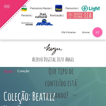
Patrocínio Master |
Patrocínio |
Parceira |
Realização |
Idioma
Olá Visitante
PT
Clique aqui p
Acervo Digital Zuzu Angel
Que tipo de
Home
Coleção
conteúdo está
Coleção: Beatriz
buscando?