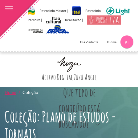
Patrocínio Master |
Patrocínio |
Parceira |
Realização |
Idioma
Olá Visitante
PT
Clique aqui p
Acervo Digital Zuzu Angel
Que tipo de
Home
Coleção
conteúdo está
Coleção: Plano de Estudos -
buscando?
Jornais