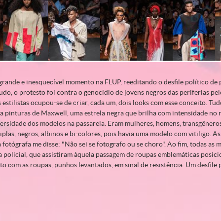
grande e inesquecível momento na FLUP, reeditando o desfile político de 
udo, o protesto foi contra o genocídio de jovens negros das periferias pe
s estilistas ocupou-se de criar, cada um, dois looks com esse conceito. 
ba pinturas de Maxwell, uma estrela negra que brilha com intensidade no
iversidade dos modelos na passarela. Eram mulheres, homens, transgênero
las, negros, albinos e bi-colores, pois havia uma modelo com vitiligo. 
 fotógrafa me disse: "Não sei se fotografo ou se choro". Ao fim, todas as m
a policial, que assistiram àquela passagem de roupas emblemáticas posic
nto com as roupas, punhos levantados, em sinal de resistência. Um desfile 