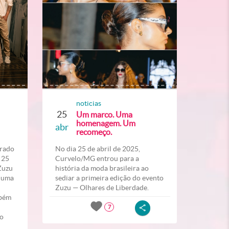
noticias
25
Um marco. Uma
homenagem. Um
abr
recomeço.
erado
No dia 25 de abril de 2025,
 25
Curvelo/MG entrou para a
“Zuzu
história da moda brasileira ao
” uma
sediar a primeira edição do evento
Zuzu — Olhares de Liberdade.
mbém
7
do