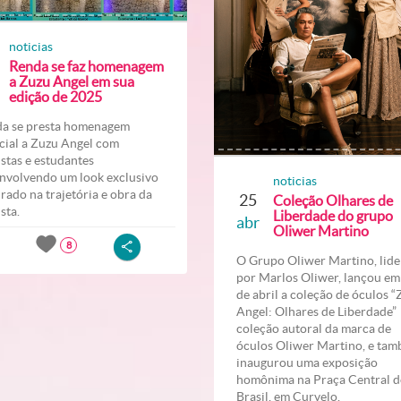
noticias
Renda se faz homenagem
a Zuzu Angel em sua
edição de 2025
a se presta homenagem
cial a Zuzu Angel com
listas e estudantes
nvolvendo um look exclusivo
noticias
irado na trajetória e obra da
25
Coleção Olhares de
ista.
Liberdade do grupo
abr
Oliwer Martino
8
O Grupo Oliwer Martino, lid
por Marlos Oliwer, lançou em
de abril a coleção de óculos 
Angel: Olhares de Liberdade
coleção autoral da marca de
óculos Oliwer Martino, e ta
inaugurou uma exposição
homônima na Praça Central 
Brasil, em Curvelo.