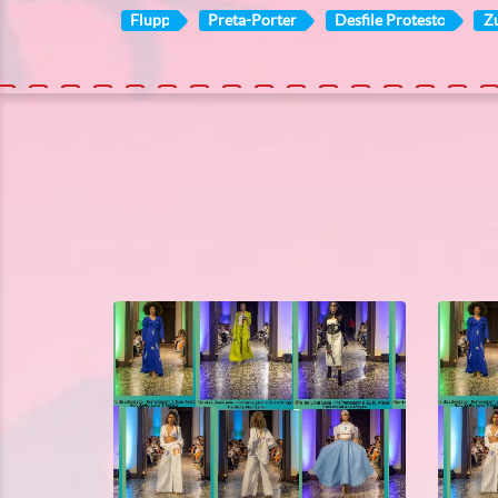
Flupp
Preta-Porter
Desfile Protesto
Z