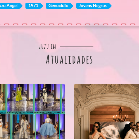
uzu Angel
1971
Genocídio
Jovens Negros
Zuzu em
Atualidades