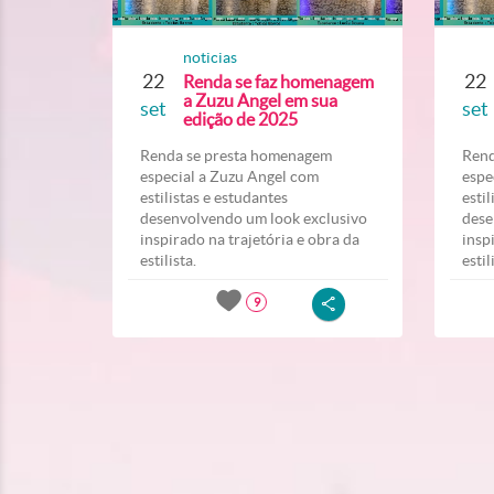
noticias
22
22
Renda se faz homenagem
a Zuzu Angel em sua
set
set
edição de 2025
Renda se presta homenagem
Rend
especial a Zuzu Angel com
espe
estilistas e estudantes
esti
desenvolvendo um look exclusivo
dese
inspirado na trajetória e obra da
insp
estilista.
estil
9