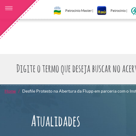
Patrocínio Master |
Patrocínio |
Home
Desfile Protesto na Abertura da Flupp em parceria com o Ins
Atualidades