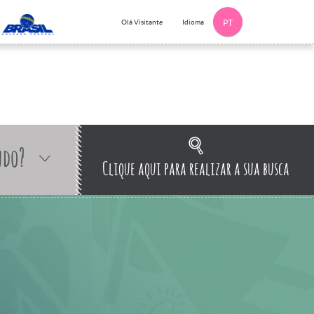
Idioma
Olá Visitante
PT
ndo?
Clique aqui para realizar a sua busca