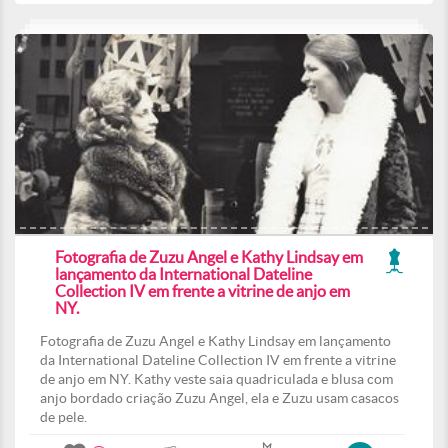
Fotografia de Zuzu Angel e Kathy Lindsay em
lançamento da International Dateline
Collection IV em frente a vitrine de anjo em
NY.
Fotografia de Zuzu Angel e Kathy Lindsay em lançamento
da International Dateline Collection IV em frente a vitrine
de anjo em NY. Kathy veste saia quadriculada e blusa com
anjo bordado criação Zuzu Angel, ela e Zuzu usam casacos
de pele.