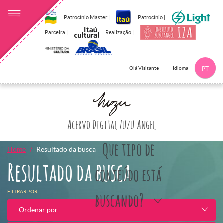
Patrocínio Master |
Patrocínio |
Parceira |
Realização |
Idioma
Olá Visitante
PT
Clique aqui p
Acervo Digital Zuzu Angel
Que tipo de
Home
Resultado da busca
Resultado da busca
conteúdo está
FILTRAR POR:
buscando?
Ordenar por