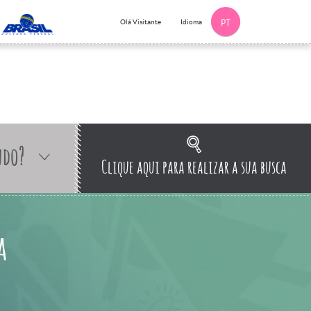
Idioma
Olá Visitante
PT
ndo?
Clique aqui para realizar a sua busca
a