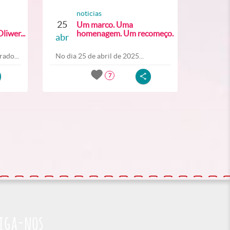
noticias
25
Um marco. Uma
liwer...
homenagem. Um recomeço.
abr
ado...
No dia 25 de abril de 2025...
7
iga-nos