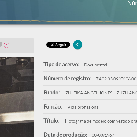
Núm
1
Tipo de acervo:
Documental
Número de registro:
ZA02.03.09.XX.06.00
Fundo:
ZULEIKA ANGEL JONES – ZUZU AN
Função:
Vida profissional
Título:
[Fotografia de modelo com vestido br
Data de produção:
00/00/1967