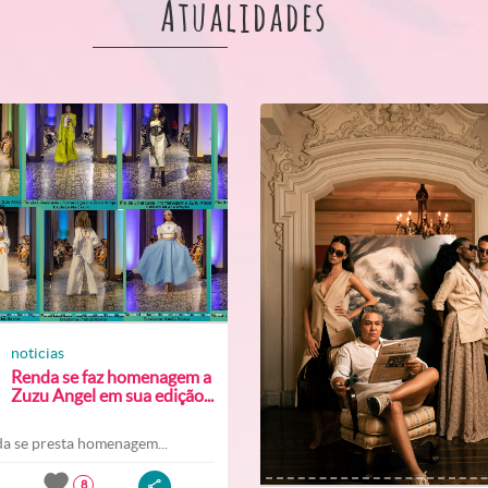
Atualidades
noticias
Renda se faz homenagem a
Zuzu Angel em sua edição...
a se presta homenagem...
8