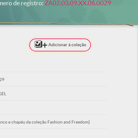
ero de registro:
ZA02.03.09.XX.06.0029
Adicionar à coleção
[PARA ADI
COLEÇÃO 
ESTAR LO
29
ACE
GEL
anco e chapéu da coleção Fashion and Freedom]