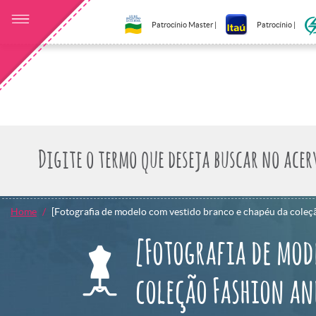
Patrocínio Master |
Patrocínio |
Home
[Fotografia de modelo com vestido branco e chapéu da cole
[Fotografia de mod
coleção Fashion an