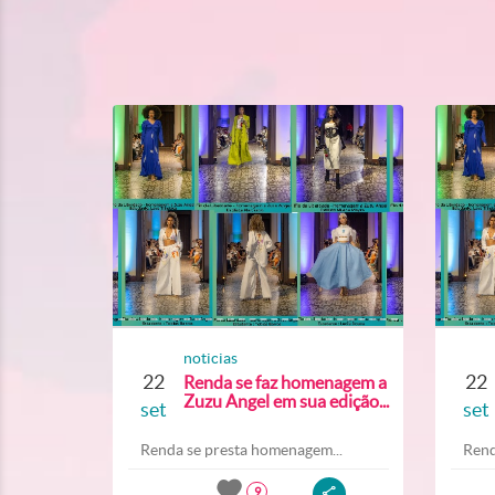
noticias
22
22
Renda se faz homenagem a
Zuzu Angel em sua edição...
set
set
Renda se presta homenagem...
Rend
9