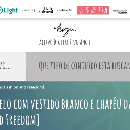
Parceira |
Realização |
Acervo Digital Zuzu Angel
Que tipo de conteúdo está busca
ção Fashion and Freedom]
elo com vestido branco e chapéu d
d Freedom]