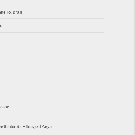
aneiro, Brasil
al
Esqu
É NOVO PO
ssane
articular de Hildegard Angel.