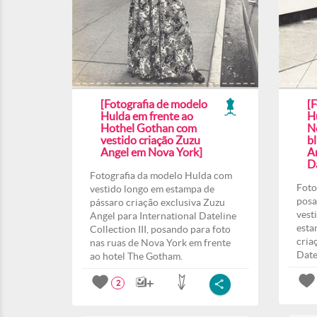
[Fotografia de modelo
[
Hulda em frente ao
H
Hothel Gothan com
N
vestido criação Zuzu
b
Angel em Nova York]
A
Da
Fotografia da modelo Hulda com
Foto
vestido longo em estampa de
posa
pássaro criação exclusiva Zuzu
vest
Angel para International Dateline
esta
Collection III, posando para foto
cria
nas ruas de Nova York em frente
Date
ao hotel The Gotham.
2