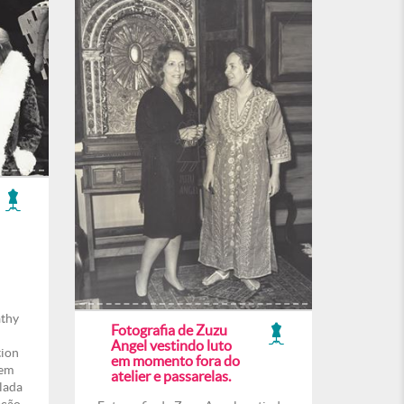
athy
Fotografia de Zuzu
Angel vestindo luto
tion
em momento fora do
 em
atelier e passarelas.
lada