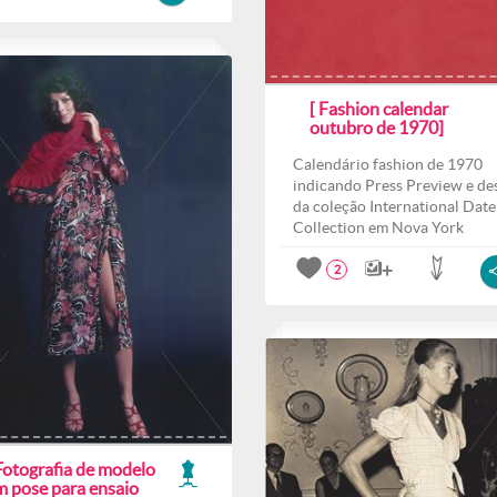
[ Fashion calendar
outubro de 1970]
Calendário fashion de 1970
indicando Press Preview e des
da coleção International Date
Collection em Nova York
2
Fotografia de modelo
m pose para ensaio