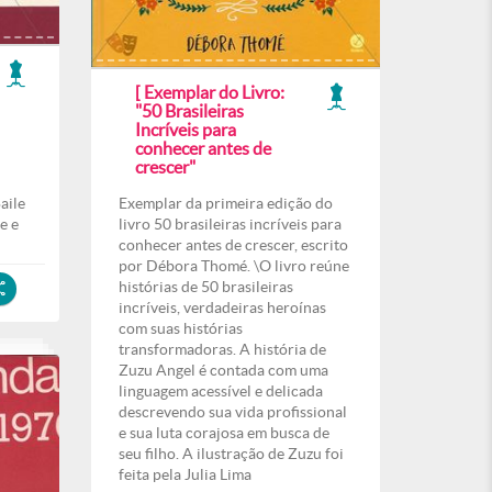
[ Exemplar do Livro:
"50 Brasileiras
Incríveis para
conhecer antes de
crescer"
aile
Exemplar da primeira edição do
e e
livro 50 brasileiras incríveis para
conhecer antes de crescer, escrito
por Débora Thomé. \O livro reúne
histórias de 50 brasileiras
incríveis, verdadeiras heroínas
com suas histórias
transformadoras. A história de
Zuzu Angel é contada com uma
linguagem acessível e delicada
descrevendo sua vida profissional
e sua luta corajosa em busca de
seu filho. A ilustração de Zuzu foi
feita pela Julia Lima