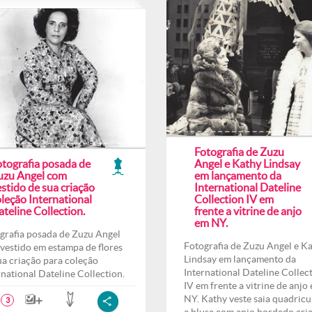
Fotografia de Zuzu
otografia posada de
Angel e Kathy Lindsay
uzu Angel com
em lançamento da
stido de sua criação
International Dateline
leção International
Collection IV em
teline Collection.
frente a vitrine de anjo
em NY.
grafia posada de Zuzu Angel
Fotografia de Zuzu Angel e K
vestido em estampa de flores
Lindsay em lançamento da
ua criação para coleção
International Dateline Collec
rnational Dateline Collection.
IV em frente a vitrine de anjo
NY. Kathy veste saia quadricu
3