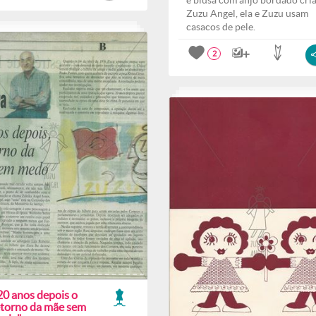
e blusa com anjo bordado cri
Zuzu Angel, ela e Zuzu usam
casacos de pele.
2
20 anos depois o
etorno da mãe sem