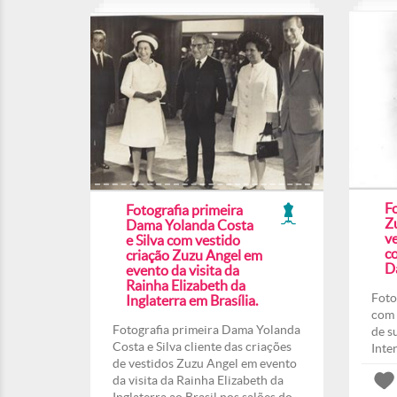
F
Fotografia primeira
Z
Dama Yolanda Costa
ve
e Silva com vestido
co
criação Zuzu Angel em
Da
evento da visita da
Rainha Elizabeth da
Foto
Inglaterra em Brasília.
com 
Fotografia primeira Dama Yolanda
de s
Costa e Silva cliente das criações
Inte
de vestidos Zuzu Angel em evento
da visita da Rainha Elizabeth da