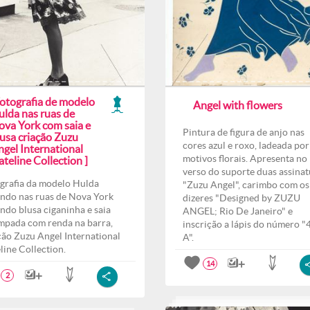
Fotografia de modelo
Angel with flowers
ulda nas ruas de
ova York com saia e
Pintura de figura de anjo nas
lusa criação Zuzu
cores azul e roxo, ladeada por
ngel International
motivos florais. Apresenta no
teline Collection ]
verso do suporte duas assinat
grafia da modelo Hulda
"Zuzu Angel", carimbo com os
ndo nas ruas de Nova York
dizeres "Designed by ZUZU
indo blusa ciganinha e saia
ANGEL; Rio De Janeiro" e
mpada com renda na barra,
inscrição a lápis do número "
ção Zuzu Angel International
A".
line Collection.
14
2