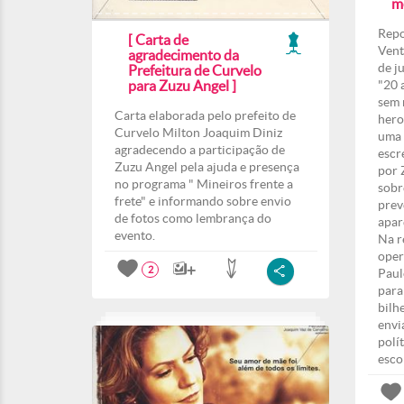
m
Repo
[ Carta de
Vent
agradecimento da
de j
Prefeitura de Curvelo
para Zuzu Angel ]
"20 
sem 
Carta elaborada pelo prefeito de
hero
Curvelo Milton Joaquim Diniz
uma 
agradecendo a participação de
escr
Zuzu Angel pela ajuda e presença
por 
no programa " Mineiros frente a
sobr
frete" e informando sobre envio
prev
de fotos como lembrança do
apar
evento.
Na r
oper
2
Paul
para
bilh
envi
polí
esco