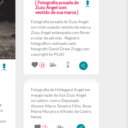
[ Fotografia posada de
Zuzu Angel com
vestido de sua marca ]
Fotografia posada de Zuzu Angel
sorrindo usando vestido da marca
Zuzu Angel estampada com flores
e colar de pérolas . Registro
fotográfico realizado pelo
fotografo David Drew Zingg com
copyright by PLUG
11
Fotografia de Hildegard Angel em
inauguração da loja Zuzu Angel
no Leblon, com o Deputado
e
Aloysio Mario Teixeira Filho, Rose
ca
Marie Muraro e Alfredo de Castro
Neves
tion
2