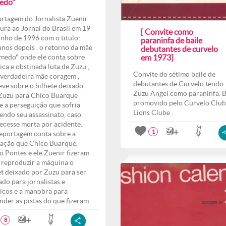
edo"
rtagem do Jornalista Zuenir
ura ao Jornal do Brasil em 19
[ Convite como
unho de 1996 com o titulo:
paraninfa de baile
anos depois , o retorno da mãe
debutantes de curvelo
medo" onde ele conta sobre
em 1973]
ica e obstinada luta de Zuzu ,
Convite do sétimo baile de
verdadeira mãe coragem ,
debutantes de Curvelo tendo
eve sobre o bilhete deixado
Zuzu Angel como paraninfa. B
Zuzu para Chico Buarque
promovido pelo Curvelo Club
e a perseguição que sofria
Lions Clube .
endo seu assassinato, caso
ecesse morta por acidente.
1
eportagem conta sobre a
ação que Chico Buarque,
o Pontes e ele Zuenir fizeram
 reproduzir a máquina o
et deixado por Zuzu para ser
ado para jornalistas e
ticos e a manobra para
nder as pistas do que fizeram.
8