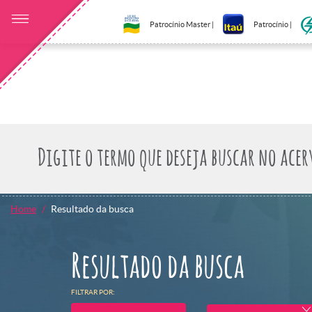
Patrocínio Master |
Patrocínio |
Home
Resultado da busca
Resultado da busca
FILTRAR POR: