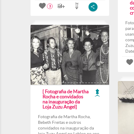
d
3
co
c
Foto
para
usan
comp
Zuzu
Date
[ Fotografia de Martha
Rocha e convidados
na inauguração da
Loja Zuzu Angel]
Fotografia de Martha Rocha,
Bebeth Freitas e outros
convidados na inauguração da
loja Zuzu Angel no Leblon no ano