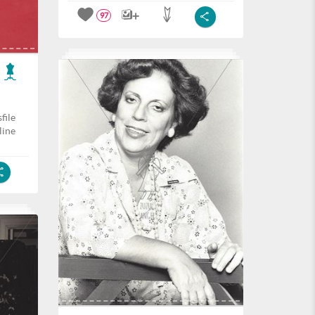
97
file
line