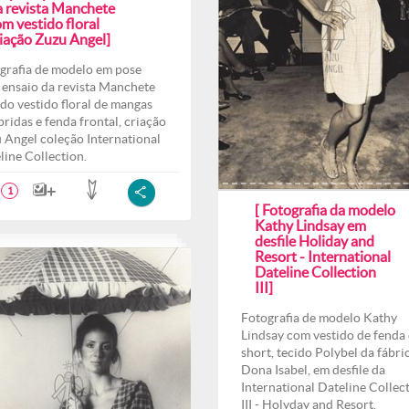
a revista Manchete
m vestido floral
riação Zuzu Angel]
grafia de modelo em pose
 ensaio da revista Manchete
do vestido floral de mangas
ridas e fenda frontal, criação
 Angel coleção International
line Collection.
1
[ Fotografia da modelo
Kathy Lindsay em
desfile Holiday and
Resort - International
Dateline Collection
III]
Fotografia de modelo Kathy
Lindsay com vestido de fenda 
short, tecido Polybel da fábri
Dona Isabel, em desfile da
International Dateline Collec
III - Holyday and Resort.