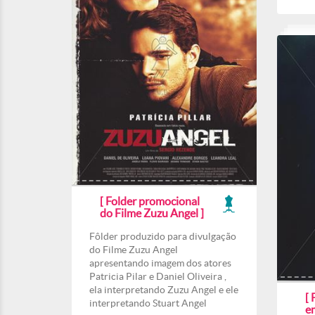
[ Folder promocional
do Filme Zuzu Angel ]
Fôlder produzido para divulgação
do Filme Zuzu Angel
apresentando imagem dos atores
Patricia Pilar e Daniel Oliveira ,
ela interpretando Zuzu Angel e ele
[ 
interpretando Stuart Angel
e