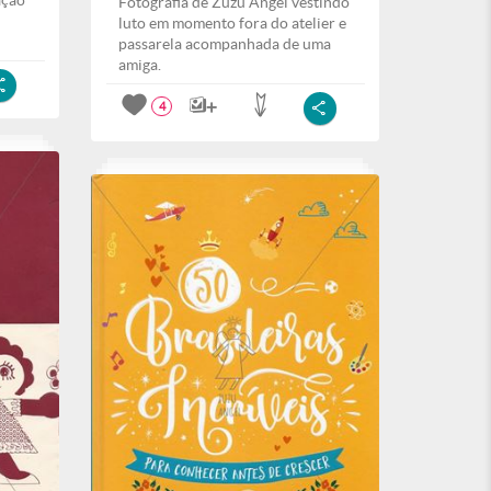
ação
Fotografia de Zuzu Angel vestindo
luto em momento fora do atelier e
passarela acompanhada de uma
amiga.
4