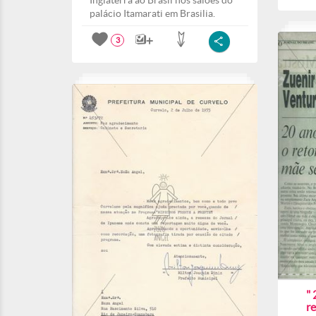
Inglaterra ao Brasil nos salões do
palácio Itamarati em Brasilia.
3
" 
r