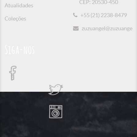
CEP: 20530-450
Atualidades
+55 (21) 2238-8479
Coleções
zuzuangel@zuzuangel.o
Siga-nos