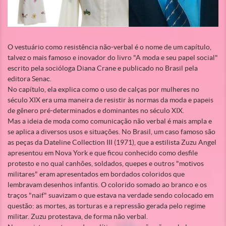
O vestuário como resistência não-verbal é o nome de um capítulo,
talvez o mais famoso e inovador do livro "A moda e seu papel social"
escrito pela socióloga Diana Crane e publicado no Brasil pela
editora Senac.
No capítulo, ela explica como o uso de calças por mulheres no
século XIX era uma maneira de resistir às normas da moda e papeis
de gênero pré-determinados e dominantes no século XIX.
Mas a ideia de moda como comunicação não verbal é mais ampla e
se aplica a diversos usos e situações. No Brasil, um caso famoso são
as peças da Dateline Collection III (1971), que a estilista Zuzu Angel
apresentou em Nova York e que ficou conhecido como desfile
protesto e no qual canhões, soldados, quepes e outros "motivos
militares" eram apresentados em bordados coloridos que
lembravam desenhos infantis. O colorido somado ao branco e os
traços "naif" suavizam o que estava na verdade sendo colocado em
questão: as mortes, as torturas e a repressão gerada pelo regime
militar. Zuzu protestava, de forma não verbal.