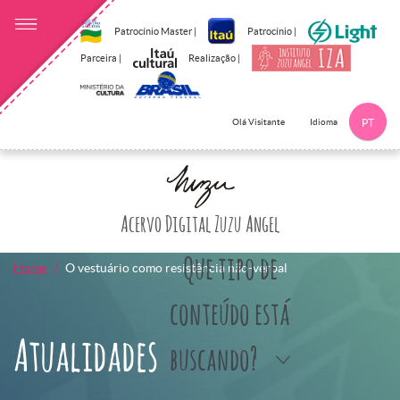
Patrocínio Master |
Patrocínio |
Parceira |
Realização |
Idioma
Olá Visitante
PT
Clique aqui p
Acervo Digital Zuzu Angel
Que tipo de
Home
O vestuário como resistência não-verbal
conteúdo está
Atualidades
buscando?