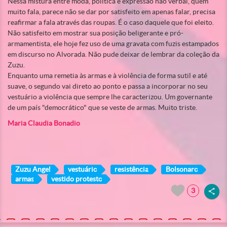
Nessa mistura entre moda, política e expressão não verbal, quem
muito fala, parece não se dar por satisfeito em apenas falar, precisa
reafirmar a fala através das roupas. É o caso daquele que foi eleito.
Não satisfeito em mostrar sua posição beligerante e pró-
armamentista, ele hoje fez uso de uma gravata com fuzis estampados
em discurso no Alvorada. Não pude deixar de lembrar da coleção da
Zuzu.
Enquanto uma remetia às armas e à violência de forma sutil e até
suave, o segundo vai direto ao ponto e passa a incorporar no seu
vestuário a violência que sempre lhe caracterizou. Um governante
de um país "democrático" que se veste de armas. Muito triste.
Maria Claudia Bonadio
Zuzu Angel
vestuário
resistência
Bolsonaro
armas
vestido protesto
3