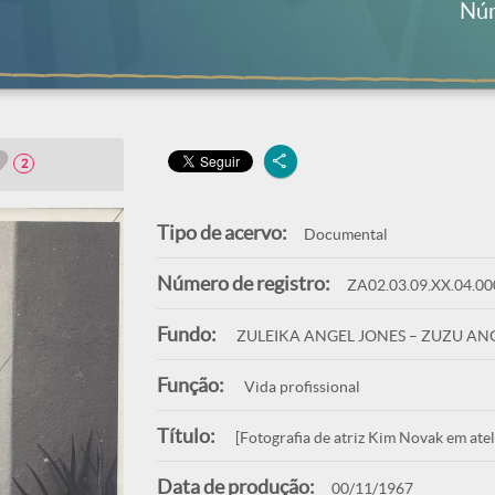
Núm
2
Tipo de acervo:
Documental
Número de registro:
ZA02.03.09.XX.04.00
Fundo:
ZULEIKA ANGEL JONES – ZUZU AN
Função:
Vida profissional
Título:
[Fotografia de atriz Kim Novak em atel
Data de produção:
00/11/1967