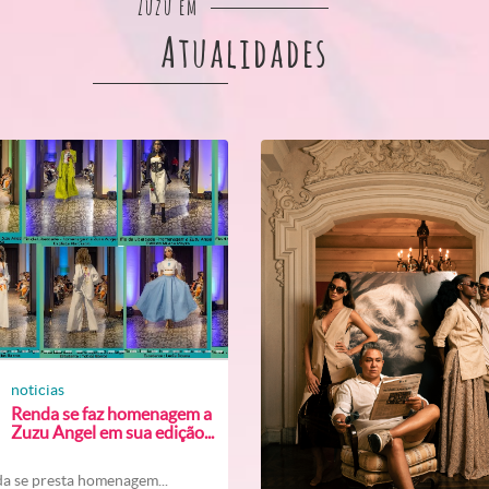
Zuzu em
Atualidades
noticias
Renda se faz homenagem a
Zuzu Angel em sua edição...
a se presta homenagem...