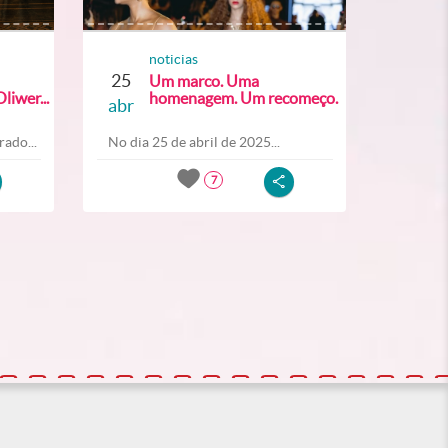
noticias
25
Um marco. Uma
liwer...
homenagem. Um recomeço.
abr
ado...
No dia 25 de abril de 2025...
7