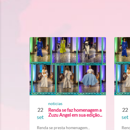
noticias
22
22
Renda se faz homenagem a
Zuzu Angel em sua edição...
set
set
Renda se presta homenagem...
Rend