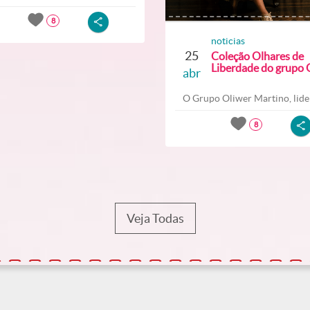
8
noticias
25
Coleção Olhares de
Liberdade do grupo O
abr
O Grupo Oliwer Martino, lider
8
Veja Todas