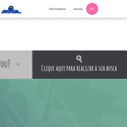
Idioma
Olá Visitante
PT
ndo?
Clique aqui para realizar a sua busca