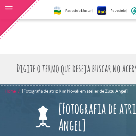
Patrocínio Master |
Patrocínio |
Home
[Fotografia de atriz Kim Novak em atelier de Zuzu Angel]
[Fotografia de atr
Angel]