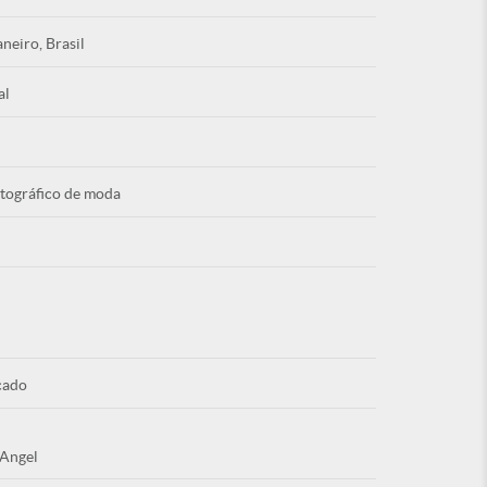
aneiro, Brasil
al
Esqu
otográfico de moda
É NOVO PO
cado
 Angel