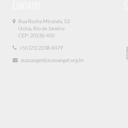
Contatos
S
Rua Rocha Miranda, 53
Usina, Rio de Janeiro
CEP: 20530-450
+55 (21) 2238-8479
zuzuangel@zuzuangel.org.br
 Privacidade
Créditos