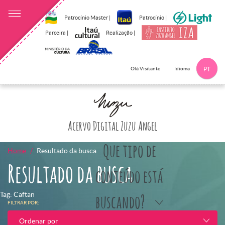
Patrocínio Master |
Patrocínio |
Parceira |
Realização |
Idioma
Olá Visitante
PT
Clique aqui p
Acervo Digital Zuzu Angel
Que tipo de
Home
Resultado da busca
Resultado da busca
conteúdo está
Tag: Caftan
buscando?
FILTRAR POR:
Ordenar por