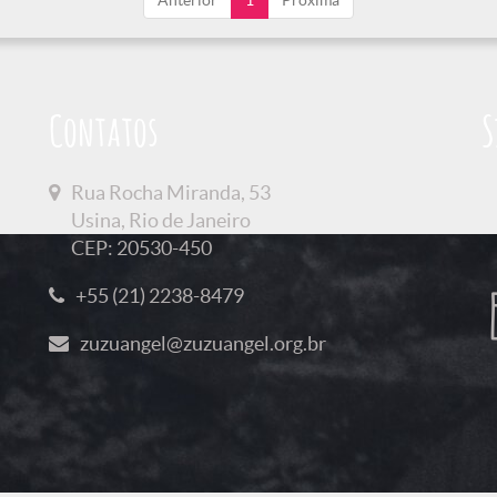
Anterior
1
Próxima
Contatos
S
Rua Rocha Miranda, 53
Usina, Rio de Janeiro
CEP: 20530-450
+55 (21) 2238-8479
zuzuangel@zuzuangel.org.br