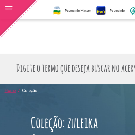
Patrocínio Master |
Patrocínio |
Home
Coleção
Coleção: zuleika