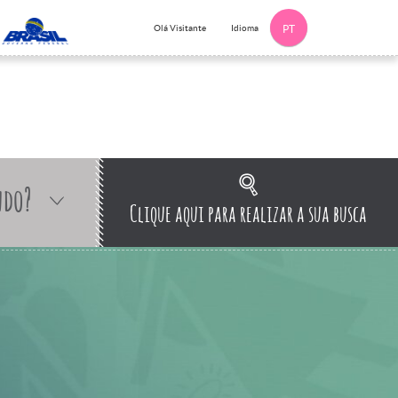
Idioma
Olá Visitante
PT
ndo?
Clique aqui para realizar a sua busca