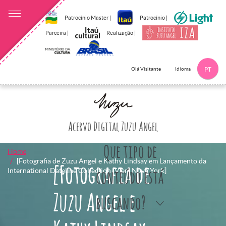
Patrocínio Master |
Patrocínio |
Parceira |
Realização |
Idioma
Olá Visitante
PT
Clique aqui p
Acervo Digital Zuzu Angel
Que tipo de
Home
[Fotografia de Zuzu Angel e Kathy Lindsay em Lançamento da
[Fotografia de
International Dateline Collection IV em Nova York]
conteúdo está
Zuzu Angel e
buscando?