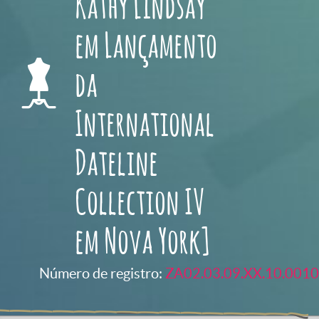
Kathy Lindsay
em Lançamento
da
International
Dateline
Collection IV
em Nova York]
Número de registro:
ZA02.03.09.XX.10.0010