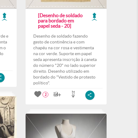
[Desenho de soldado
para bordado em
papel seda - 20]
rde e
Desenho de soldado fazendo
enta
gesto de continência e com
om o
chapéu na cor rosa e vestimenta
do
na cor verde. Suporte em papel
seda apresenta inscrição à caneta
do número "20" no lado superior
direito. Desenho utilizado em
bordado do "Vestido de protesto
político".
2