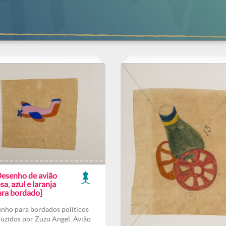
Desenho de avião
sa, azul e laranja
ara bordado]
nho para bordados políticos
uzidos por Zuzu Angel. Avião