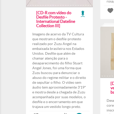
rosa,
[CD-R com vídeo do
Desfile Protesto -
International Dateline
Collection III]
Imagens de acervo da TV Cultura
que mostram o desfile-protesto
realizado por Zuzu Angel na
embaixada brasileira nos Estados
Unidos. Desfile que além de
chamar atenção para o
desaparecimento do filho Stuart
Angel Jones, foi uma forma que
Zuzu buscou para denunciar o
abuso do regime militar e o direito
de sepultar o filho. O vídeo sem
[
áudio tem aproximadamente 3'19"
v
ba
e mostra desde a chegada de Zuzu
acompanhada por suas modelos, o
Dese
desfile e o encerramento em que
core
trajava um vestido longo preto.
insc