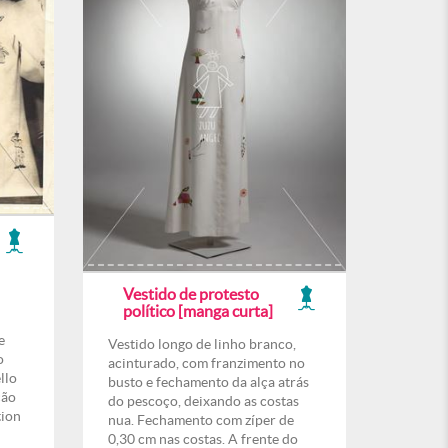
Vestido de protesto
político [manga curta]
e
Vestido longo de linho branco,
o
acinturado, com franzimento no
llo
busto e fechamento da alça atrás
ção
do pescoço, deixando as costas
tion
nua. Fechamento com zíper de
0,30 cm nas costas. A frente do