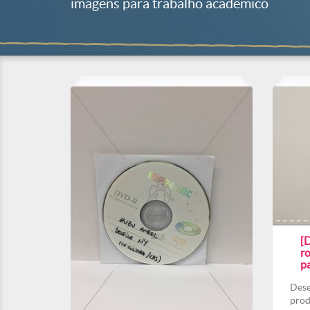
imagens para trabalho acadêmico
[
ro
p
Dese
prod