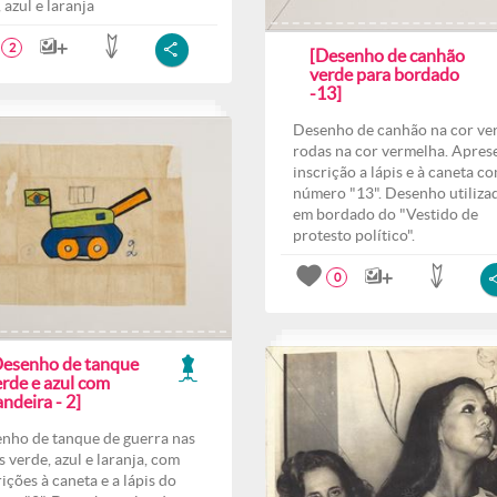
 azul e laranja
2
[Desenho de canhão
verde para bordado
-13]
Desenho de canhão na cor ve
rodas na cor vermelha. Apres
inscrição a lápis e à caneta c
número "13". Desenho utiliza
em bordado do "Vestido de
protesto político".
0
Desenho de tanque
erde e azul com
ndeira - 2]
nho de tanque de guerra nas
s verde, azul e laranja, com
rições à caneta e a lápis do