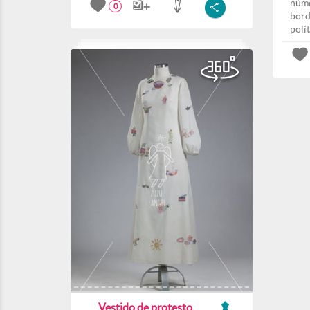
núme
0
bord
polít
Vestido de protesto