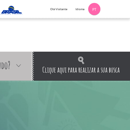
Idioma
Olá Visitante
PT
ndo?
Clique aqui para realizar a sua busca