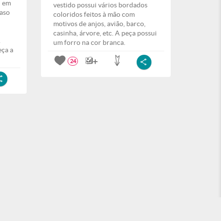
l em
vestido possui vários bordados
caso
coloridos feitos à mão com
motivos de anjos, avião, barco,
casinha, árvore, etc. A peça possui
A
um forro na cor branca.
eça a
24