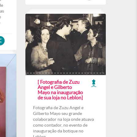
de
ias
e
e
[ Fotografia de Zuzu
Angel e Gilberto
Mayo na inauguração
de sua loja no Leblon]
Fotografia de Zuzu Angel e
Gilberto Mayo seu grande
colaborador na loja onde atuava
como contador, no evento de
inauguração da botique no
Leblon.