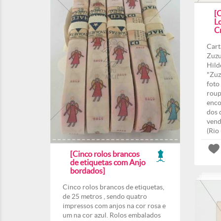
[C
L
Cr
Cart
Zuzu
Hild
"Zuz
foto
roup
enco
dos 
vend
(Rio
[Cinco rolos brancos
de etiquetas com Anjo
bordados]
Cinco rolos brancos de etiquetas,
de 25 metros , sendo quatro
impressos com anjos na cor rosa e
um na cor azul. Rolos embalados