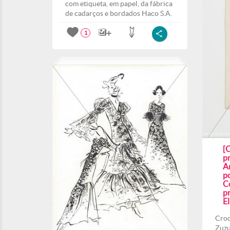
com etiqueta, em papel, da fábrica
de cadarços e bordados Haco S.A.
1
[
p
A
p
Co
pr
El
Croq
Zuzu