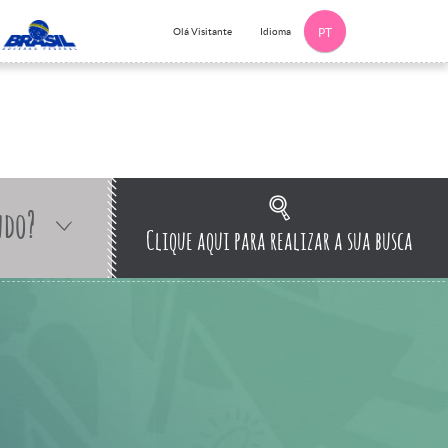
Idioma
Olá Visitante
PT
ndo?
Clique aqui para realizar a sua busca