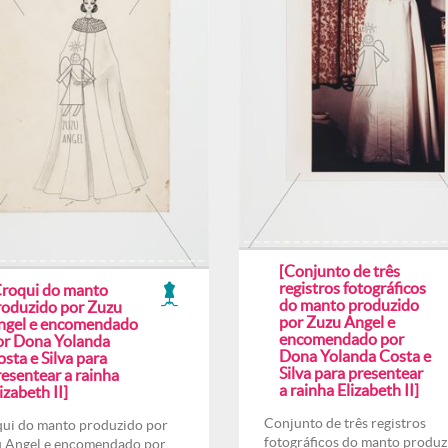
[Conjunto de três
registros fotográficos
Croqui do manto
do manto produzido
roduzido por Zuzu
por Zuzu Angel e
ngel e encomendado
encomendado por
or Dona Yolanda
Dona Yolanda Costa e
sta e Silva para
Silva para presentear
esentear a rainha
a rainha Elizabeth II]
izabeth II]
Conjunto de três registros
ui do manto produzido por
fotográficos do manto produz
 Angel e encomendado por