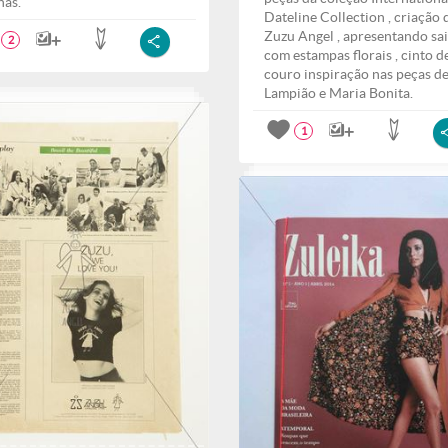
nas.
Dateline Collection , criação 
Zuzu Angel , apresentando sa
2
com estampas florais , cinto d
couro inspiração nas peças d
Lampião e Maria Bonita.
1