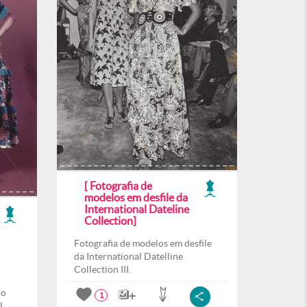
[ Fotografia de
modelos em desfile da
International Dateline
Collection]
Fotografia de modelos em desfile
da International Datelline
Collection III.
do
1
l