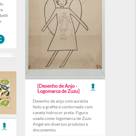
do
va
abeth
e
[Desenho de Anjo -
Logomarca de Zuzu]
Desenho de anjo com auréola
feito a grafite e contornado com
caneta hidrocor preta. Figura
usada como logomarca de Zuzu
Angel em diversos produtos e
documentos.