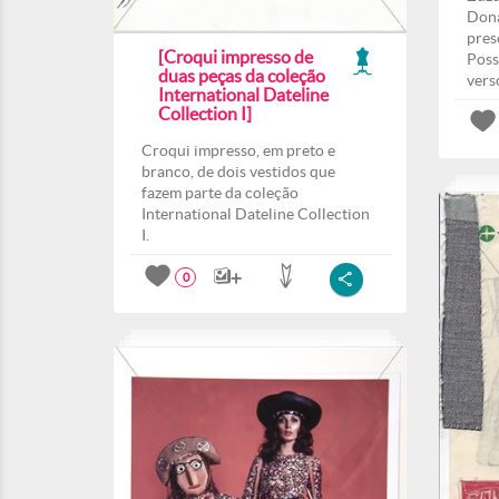
Dona
pres
[Croqui impresso de
Poss
duas peças da coleção
vers
International Dateline
Collection I]
Croqui impresso, em preto e
branco, de dois vestidos que
fazem parte da coleção
International Dateline Collection
I.
0