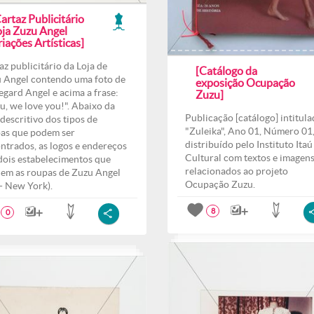
artaz Publicitário
oja Zuzu Angel
iações Artísticas]
az publicitário da Loja de
[Catálogo da
 Angel contendo uma foto de
exposição Ocupação
egard Angel e acima a frase:
Zuzu]
u, we love you!". Abaixo da
Publicação [catálogo] intitul
 descritivo dos tipos de
"Zuleika", Ano 01, Número 01
as que podem ser
distribuído pelo Instituto Itaú
ntrados, as logos e endereços
Cultural com textos e imagen
dois estabelecimentos que
relacionados ao projeto
em as roupas de Zuzu Angel
Ocupação Zuzu.
 - New York).
8
0