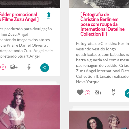
 Folder promocional
[ Fotografia de
o Filme Zuzu Angel ]
Christina Berlin em
pose com roupa da
er produzido para divulgação
International Dateline
Collection II ]
ilme Zuzu Angel
sentando imagem dos atores
Fotografia de Christina Berlin
cia Pilar e Daniel Oliveira ,
vestindo vestido longo
interpretando Zuzu Angel e ele
quadriculado, com babados n
rpretando Stuart Angel
barra e guarda sol com a mes
padronagem do vestido. Cria
3
Zuzu Angel International Dat
Collection II. Ensaio realizad
Nova Yorque.
2