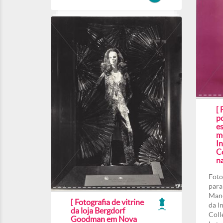
[ 
p
e
m
In
C
n
Foto
para
Manc
[ Fotografia de vitrine
da I
da loja Bergdorf
Coll
Goodman em Nova