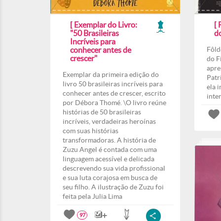
[ Exemplar do Livro:
[
"50 Brasileiras
d
Incríveis para
conhecer antes de
Fôld
crescer"
do F
apre
Exemplar da primeira edição do
Patri
livro 50 brasileiras incríveis para
ela 
conhecer antes de crescer, escrito
inte
por Débora Thomé. \O livro reúne
histórias de 50 brasileiras
incríveis, verdadeiras heroínas
com suas histórias
transformadoras. A história de
Zuzu Angel é contada com uma
linguagem acessível e delicada
descrevendo sua vida profissional
e sua luta corajosa em busca de
seu filho. A ilustração de Zuzu foi
feita pela Julia Lima
97