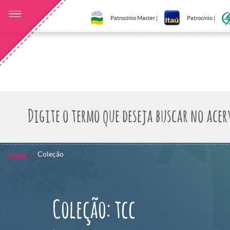
Patrocínio Master |
Patrocínio |
Home
Coleção
Coleção: tcc