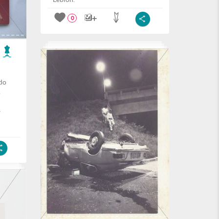
0
ado
,
s