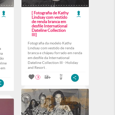
[ Fotografia de Kathy
Lindsay com vestido
de renda branca em
desfile International
Dateline Collection
III]
Fotografia da modelo Kathy
Lindsay com vestido de renda
a
branca e chápeu forrado em renda
ma
em desfile da International
ção
Dateline Collection III - Holiday
eline
and Resort .
o em
3