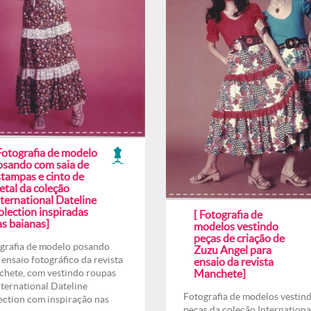
Fotografia de modelo
osando com saia de
stampas e cinto de
etal da coleção
ternational Dateline
olection inspiradas
[ Fotografia de
as baianas]
modelos vestindo
peças de criação de
grafia de modelo posando
Zuzu Angel para
 ensaio fotográfico da revista
ensaio da revista
hete, com vestindo roupas
Manchete]
nternational Dateline
Fotografia de modelos vestin
ection com inspiração nas
peças da coleção Internationa