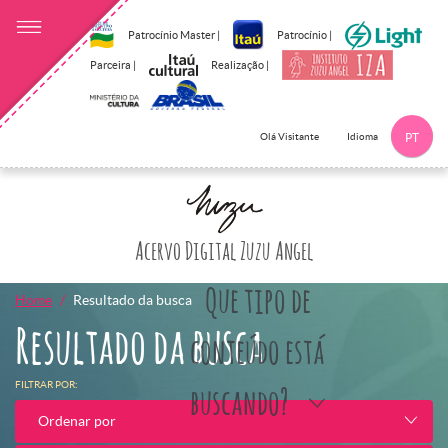
Patrocínio Master |
Patrocínio |
Parceira |
Realização |
Idioma
Olá Visitante
PT
Clique aqui p
Acervo Digital Zuzu Angel
Que tipo de
Home
Resultado da busca
Resultado da busca
conteúdo está
FILTRAR POR:
buscando?
Ordenar por