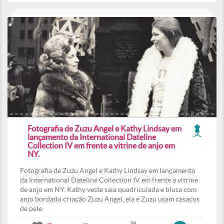
Fotografia de Zuzu Angel e Kathy Lindsay em
lançamento da International Dateline
Collection IV em frente a vitrine de anjo em
NY.
Fotografia de Zuzu Angel e Kathy Lindsay em lançamento
da International Dateline Collection IV em frente a vitrine
de anjo em NY. Kathy veste saia quadriculada e blusa com
anjo bordado criação Zuzu Angel, ela e Zuzu usam casacos
de pele.