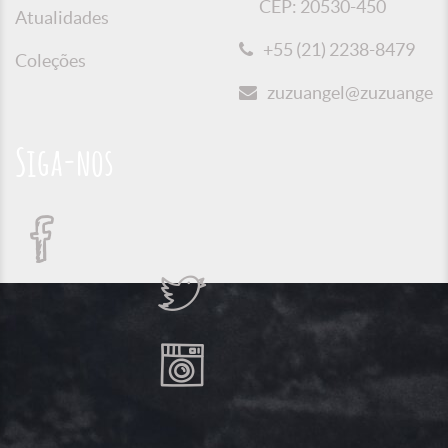
CEP: 20530-450
Atualidades
+55 (21) 2238-8479
Coleções
zuzuangel@zuzuangel.o
Siga-nos