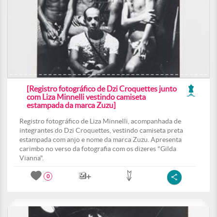
[Registro fotográfico de Dzi Croquettes junto
com Liza Minnelli vestindo camiseta
estampada da marca Zuzu]
Registro fotográfico de Liza Minnelli, acompanhada de
integrantes do Dzi Croquettes, vestindo camiseta preta
estampada com anjo e nome da marca Zuzu. Apresenta
carimbo no verso da fotografia com os dizeres "Gilda
Vianna".
0