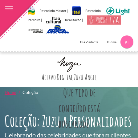
Patrocínio Master |
Patrocínio |
Parceira |
Realização |
Idioma
Olá Visitante
PT
Clique aqui p
Acervo Digital Zuzu Angel
Que tipo de
Home
Coleção
conteúdo está
Coleção: Zuzu a Personalidades
buscando?
Celebrando das celebridades que foram clientes