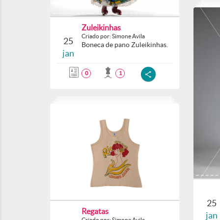
Zuleikinhas
Criado por: Simone Avila
25
Boneca de pano Zuleikinhas.
jan
0
1
25
Regatas
jan
Criado por: Simone Avila