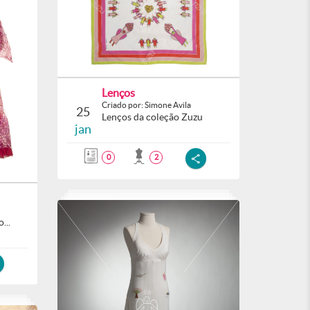
Lenços
Criado por: Simone Avila
25
Lenços da coleção Zuzu
jan
0
2
...