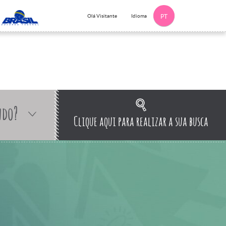
Idioma
Olá Visitante
PT
ndo?
Clique aqui para realizar a sua busca