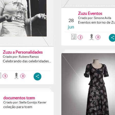
Zuzu Eventos
Criado por: Simone Avila
28
Eventos em torno de Z
jun
2
0
Zuzu a Personalidades
Criado por: Rubens Ramos
Celebrando das celebridades...
5
0
documentos tcem
Criado por: Stella Gontijo Xavier
coleção para tcem