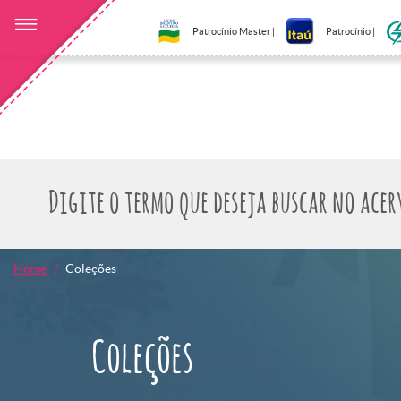
Patrocínio Master |
Patrocínio |
Home
Coleções
Coleções