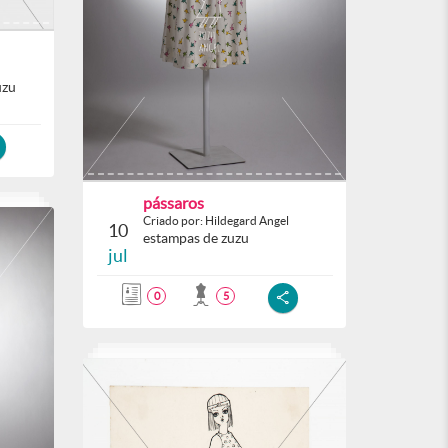
uzu
pássaros
Criado por: Hildegard Angel
10
estampas de zuzu
jul
0
5