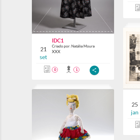
IDC1
Criado por: Natália Moura
21
XXX
set
0
1
25
jan