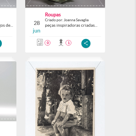
Roupas
Criado por: Joanna Savaglia
28
os de...
peças inspiradoras criadas...
jun
0
1