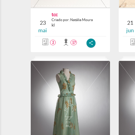
tcc
Criado por: Natália Moura
23
21
kl
mai
jun
2
17