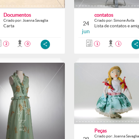
Documentos
contatos
Criado por: Joanna Savaglia
Criado por: Simone Avila
24
Carta
Lista de contatos e amig
jun
2
0
1
1
Peças
Criado por: Joanna Savaglia