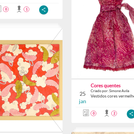
0
1
Cores quentes
Criado por: Simone Avila
25
Vestidos cores vermelho
jan
0
2