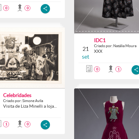
0
0
IDC1
Criado por: Natália Moura
21
XXX
set
0
1
Celebridades
Criado por: Simone Avila
Visita de Liza Minelli a loja...
1
0