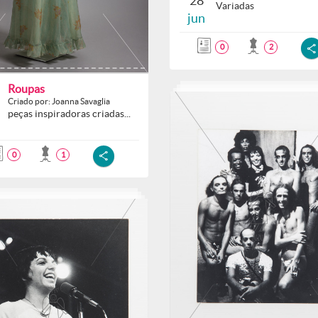
28
Variadas
jun
0
2
Roupas
Criado por: Joanna Savaglia
peças inspiradoras criadas...
0
1