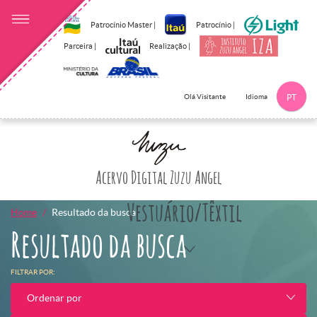
Patrocínio Master |
Patrocínio |
Parceira |
Realização |
Idioma
Olá Visitante
PT
Clique aqui p
Acervo Digital Zuzu Angel
Vestuário/Têxtil
Home
Resultado da busca
Resultado da busca
FILTRAR POR:
Ordenar por