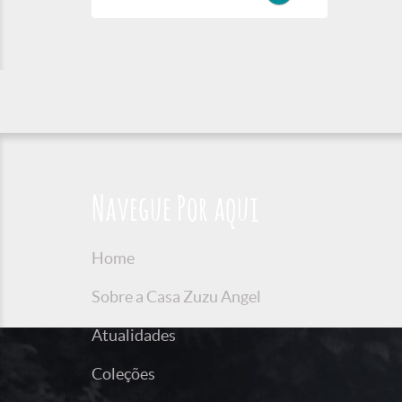
Navegue Por aqui
Home
Sobre a Casa Zuzu Angel
Atualidades
Coleções