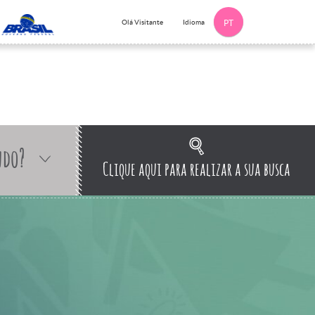
Idioma
Olá Visitante
PT
ndo?
Clique aqui para realizar a sua busca