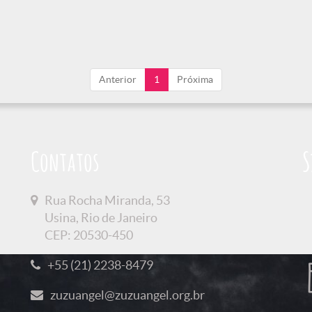
Anterior
1
Próxima
Contatos
S
Rua Rocha Miranda, 53
Usina, Rio de Janeiro
CEP: 20530-450
+55 (21) 2238-8479
zuzuangel@zuzuangel.org.br