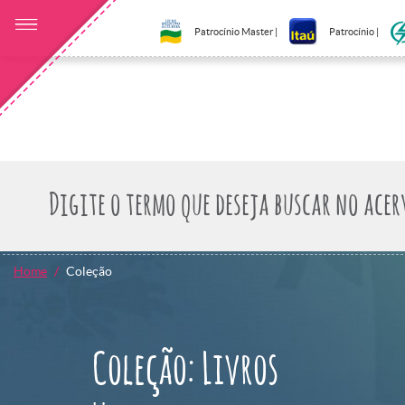
Patrocínio Master |
Patrocínio |
Home
Coleção
Coleção: Livros