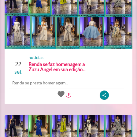
noticias
22
Renda se faz homenagem a
Zuzu Angel em sua edição...
set
Renda se presta homenagem...
9