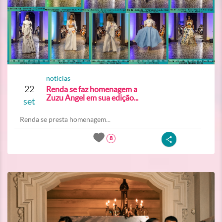
noticias
22
Renda se faz homenagem a
Zuzu Angel em sua edição...
set
Renda se presta homenagem...
8