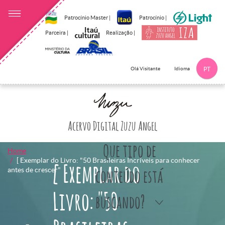
Patrocínio Master |
Patrocínio |
Parceira |
Realização |
Idioma
Olá Visitante
PT
Clique aqui p
Acervo Digital Zuzu Angel
Que tipo de
Home
[ Exemplar do Livro: "50 Brasileiras Incríveis para conhecer
[ Exemplar do
antes de crescer"
conteúdo está
Livro: "50
buscando?