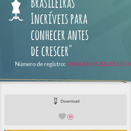
Brasileiras
Incríveis para
conhecer antes
de crescer"
Número de registro:
ZA04.XX.06.XX.XX.0014
Download
97