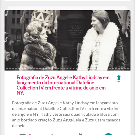
Fotografia de Zuzu Angel e Kathy Lindsay em
lançamento da International Dateline
Collection IV em frente a vitrine de anjo em
NY.
Fotografia de Zuzu Angel e Kathy Lindsay em lançamento
da International Dateline Collection IV em frente a vitrine
de anjo em NY. Kathy veste saia quadriculada e blusa com
anjo bordado criação Zuzu Angel, ela e Zuzu usam casacos
de pele.