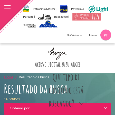
Patrocínio Master |
Patrocínio |
Parceira |
Realização |
Idioma
Olá Visitante
PT
Clique aqui p
Acervo Digital Zuzu Angel
Que tipo de
Home
Resultado da busca
Resultado da busca
conteúdo está
FILTRAR POR:
buscando?
Ordenar por