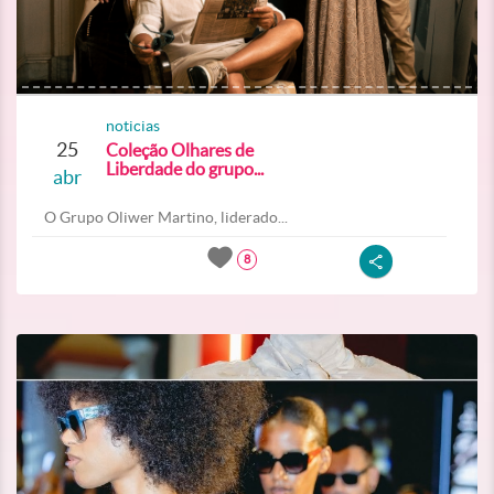
noticias
25
Coleção Olhares de
Liberdade do grupo...
abr
O Grupo Oliwer Martino, liderado...
8