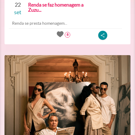
22
Renda se faz homenagem a
Zuzu...
set
Renda se presta homenagem...
8