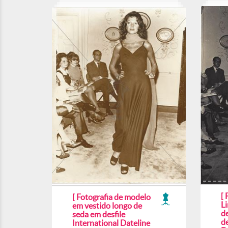
[ 
[ Fotografia de modelo
L
em vestido longo de
d
seda em desfile
de
International Dateline