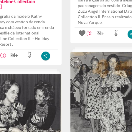
barra e guarda sol com a mes
teline Collection
padronagem do vestido. Cria
I]
Zuzu Angel International Dat
grafia da modelo Kathy
Collection II. Ensaio realizad
say com vestido de renda
Nova Yorque.
ca e chápeu forrado em renda
esfile da International
2
line Collection III - Holiday
Resort .
3