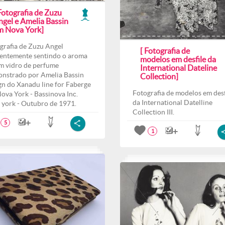
Fotografia de Zuzu
ngel e Amelia Bassin
m Nova York]
grafia de Zuzu Angel
[ Fotografia de
entemente sentindo o aroma
modelos em desfile da
m vidro de perfume
International Dateline
nstrado por Amelia Bassin
Collection]
gn do Xanadu line for Faberge
Fotografia de modelos em desf
ova York - Bassinova Inc.
da International Datelline
york - Outubro de 1971.
Collection III.
5
1