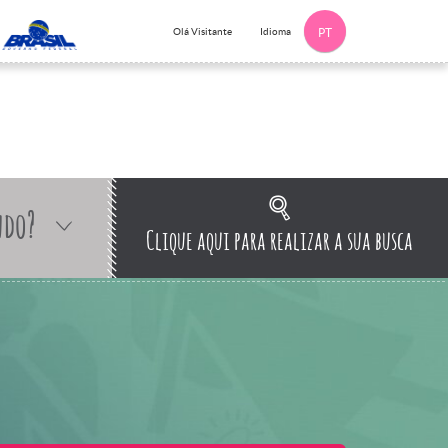
Idioma
Olá Visitante
PT
ndo?
Clique aqui para realizar a sua busca