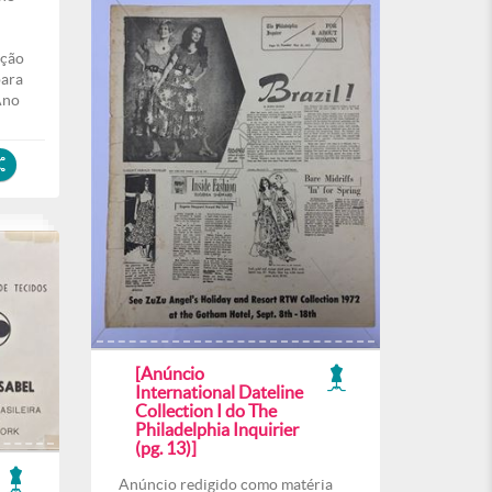
eção
para
Ano
[Anúncio
International Dateline
Collection I do The
Philadelphia Inquirier
(pg. 13)]
Anúncio redigido como matéria