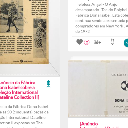
Helpless Angel - O Anjo
desamparado- Tecido Polybel
Fábrica Dona Isabel. Esta col
continua sendo apresentada 
compradores em New York . 
de 1972
2
Anúncio da Fábrica
ona Isabel sobre a
leção International
teline Collection II]
cio da Fábrica Dona Isabel
e as 50 (cinquenta) peças da
ção International Dateline
ection II expostas no The
[Anúncio