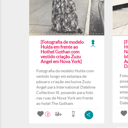
[Fotografia de modelo
[
Hulda em frente ao
H
Hothel Gothan com
N
vestido criação Zuzu
b
Angel em Nova York]
A
Da
Fotografia da modelo Hulda com
Foto
vestido longo em estampa de
posa
pássaro criação exclusiva Zuzu
vest
Angel para International Dateline
esta
Collection III, posando para foto
cria
nas ruas de Nova York em frente
Date
ao hotel The Gotham.
2