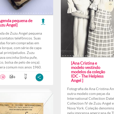
Agenda pequena de
uzu Angel]
da de Zuzu Angel pequena
contatos telefônicos. Suas
das foram compradas em
 Iorque, com série de capa
al print/peludos. Zuzu
ava oncinha (tinha pufe,
co, bolsa de pelo de onça).
[Ana Cristina e
era comum nos anos 1960.
modelo vestindo
modelos da coleção
IDC - The Helpless
12
Angel ]
Fotografia de Ana Cristina An
outra modelo com peças da
International Collection Date
Collection IV de Zuzu Angel 
Nova York. Coleção denomin
pela imprensa americana de T