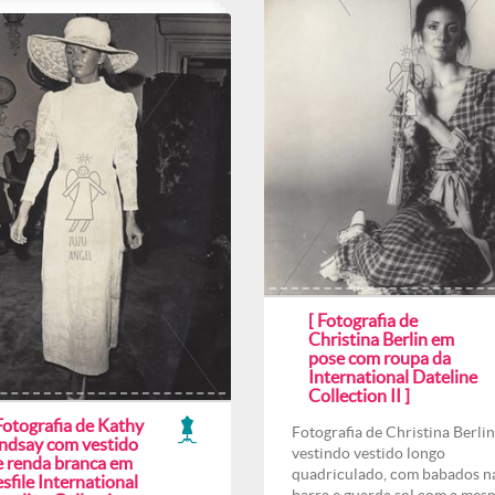
[ Fotografia de
Christina Berlin em
pose com roupa da
International Dateline
Collection II ]
Fotografia de Kathy
Fotografia de Christina Berlin
indsay com vestido
vestindo vestido longo
e renda branca em
quadriculado, com babados n
sfile International