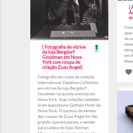
[ 
A
e
Foto
apar
de u
demo
[ Fotografia de vitrine
desi
da loja Bergdorf
em N
Goodman em Nova
New 
York com roupa de
criação Zuzu Angel]
Fotografia de roupa da coleção
international Dateline Collection
em vitrine da loja Bergdorf
Goodman na quinta avenida em
Nova York. Suas coleções também
eram expostasno Gotham Hotel de
Nova York. O sucesso de vendas
das roupas de Zuzu Angel foi tão
grande, que ela passou a vender
para cadeia de lojas Neiman