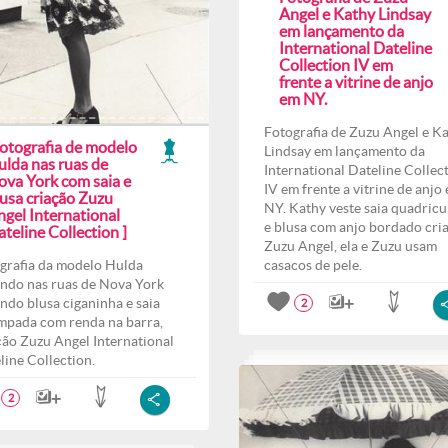
Angel e Kathy Lindsay
em lançamento da
International Dateline
Collection IV em
frente a vitrine de anjo
em NY.
Fotografia de Zuzu Angel e K
Fotografia de modelo
Lindsay em lançamento da
ulda nas ruas de
International Dateline Collec
ova York com saia e
IV em frente a vitrine de anjo
lusa criação Zuzu
NY. Kathy veste saia quadricu
ngel International
e blusa com anjo bordado cri
teline Collection ]
Zuzu Angel, ela e Zuzu usam
grafia da modelo Hulda
casacos de pele.
ndo nas ruas de Nova York
indo blusa ciganinha e saia
2
mpada com renda na barra,
ção Zuzu Angel International
line Collection.
2