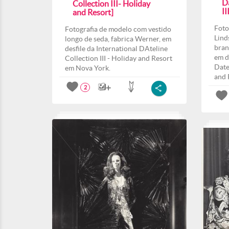
Da
Collection III- Holiday
II
and Resort]
Foto
Fotografia de modelo com vestido
Lind
longo de seda, fabrica Werner, em
bran
desfile da International DAteline
em d
Collection III - Holiday and Resort
Date
em Nova York.
and 
2