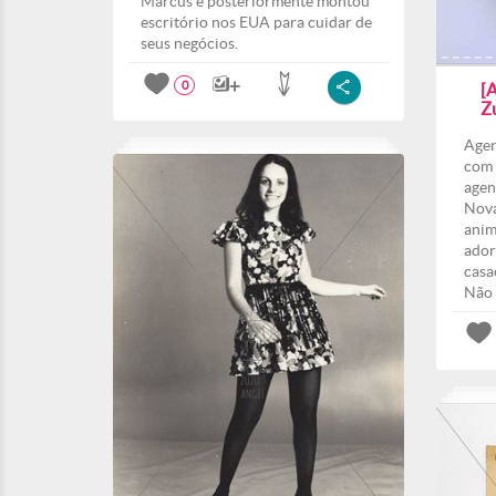
Marcus e posteriormente montou
escritório nos EUA para cuidar de
seus negócios.
0
[
Z
Agen
com 
agen
Nova
anim
ador
casa
Não 