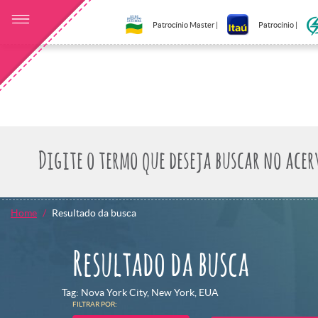
Patrocínio Master |
Patrocínio |
Home
Resultado da busca
Resultado da busca
Tag: Nova York City, New York, EUA
FILTRAR POR: