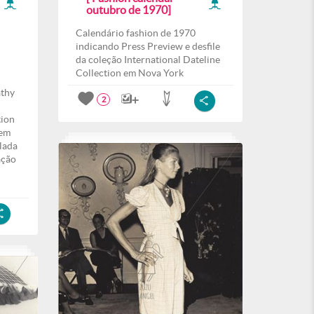
outubro de 1970]
Calendário fashion de 1970
indicando Press Preview e desfile
da coleção International Dateline
Collection em Nova York
athy
2
tion
 em
lada
ação