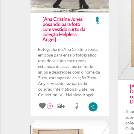
[Ana Cristina Jones
posando para foto
com vestido curto da
coleção Helpless
Angel]
Fotografia de Ana Cristina Jones
em pose para ensaio fotográfico
usando vestido curto com
estampas de asas , aureolas de
anjos e descrições com o nome da
Zuzu, estampas de criação Zuzu
Angel. Vestido faz parte da
[
coleção International Dateline
D
Collection IV - Helpless Angel.
co
Da
1
Anún
sobr
cole
Coll