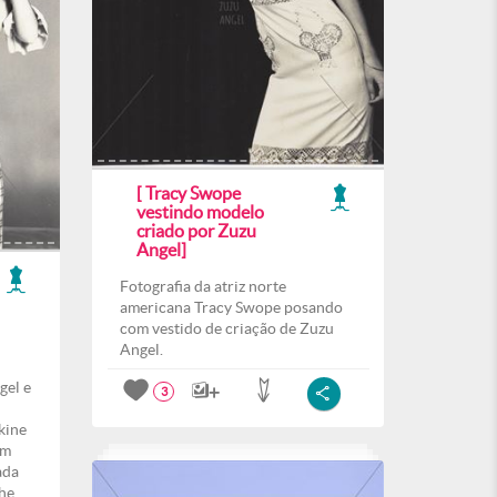
[ Tracy Swope
vestindo modelo
criado por Zuzu
Angel]
Fotografia da atriz norte
americana Tracy Swope posando
com vestido de criação de Zuzu
Angel.
gel e
3
kine
em
ada
he