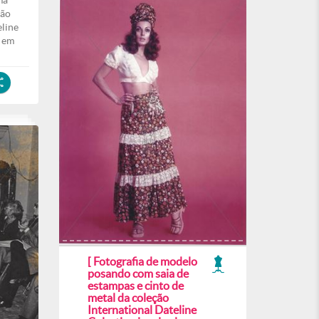
ma
ção
eline
o em
[ Fotografia de modelo
posando com saia de
estampas e cinto de
metal da coleção
International Dateline