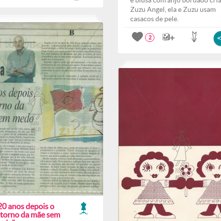
e blusa com anjo bordado cri
Zuzu Angel, ela e Zuzu usam
casacos de pele.
2
20 anos depois o
etorno da mãe sem