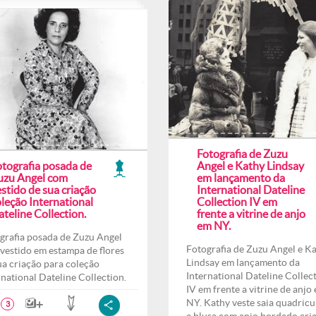
Fotografia de Zuzu
otografia posada de
Angel e Kathy Lindsay
uzu Angel com
em lançamento da
stido de sua criação
International Dateline
leção International
Collection IV em
teline Collection.
frente a vitrine de anjo
em NY.
grafia posada de Zuzu Angel
Fotografia de Zuzu Angel e K
vestido em estampa de flores
Lindsay em lançamento da
ua criação para coleção
International Dateline Collec
rnational Dateline Collection.
IV em frente a vitrine de anjo
NY. Kathy veste saia quadricu
3