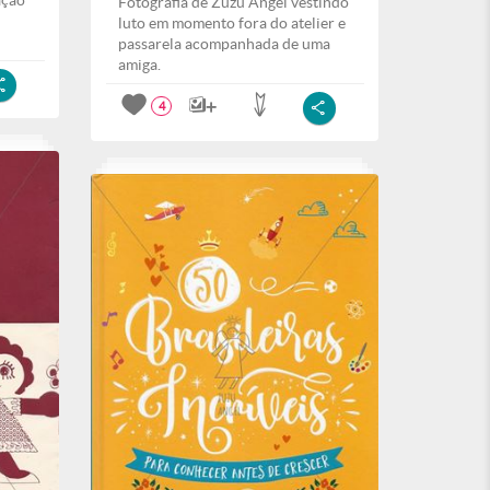
ação
Fotografia de Zuzu Angel vestindo
luto em momento fora do atelier e
passarela acompanhada de uma
amiga.
4