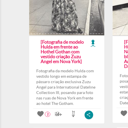
[Fotografia de modelo
[
Hulda em frente ao
H
Hothel Gothan com
N
vestido criação Zuzu
b
Angel em Nova York]
A
Da
Fotografia da modelo Hulda com
Foto
vestido longo em estampa de
posa
pássaro criação exclusiva Zuzu
vest
Angel para International Dateline
esta
Collection III, posando para foto
cria
nas ruas de Nova York em frente
Date
ao hotel The Gotham.
2