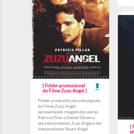
[ Folder promocional
do Filme Zuzu Angel ]
Fôlder produzido para divulgação
do Filme Zuzu Angel
apresentando imagem dos atores
Patricia Pilar e Daniel Oliveira ,
ela interpretando Zuzu Angel e ele
[ 
interpretando Stuart Angel
e