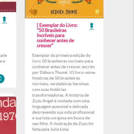
[ Exemplar do Livro:
"50 Brasileiras
Incríveis para
conhecer antes de
crescer"
aile
Exemplar da primeira edição do
e e
livro 50 brasileiras incríveis para
conhecer antes de crescer, escrito
por Débora Thomé. \O livro reúne
histórias de 50 brasileiras
incríveis, verdadeiras heroínas
com suas histórias
transformadoras. A história de
Zuzu Angel é contada com uma
linguagem acessível e delicada
descrevendo sua vida profissional
e sua luta corajosa em busca de
seu filho. A ilustração de Zuzu foi
feita pela Julia Lima