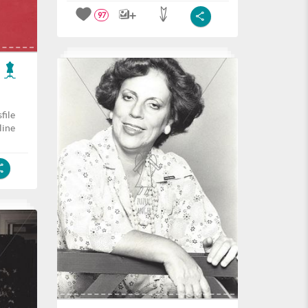
97
file
line