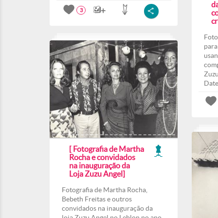
d
3
co
c
Foto
para
usan
comp
Zuzu
Date
[ Fotografia de Martha
Rocha e convidados
na inauguração da
Loja Zuzu Angel]
Fotografia de Martha Rocha,
Bebeth Freitas e outros
convidados na inauguração da
loja Zuzu Angel no Leblon no ano