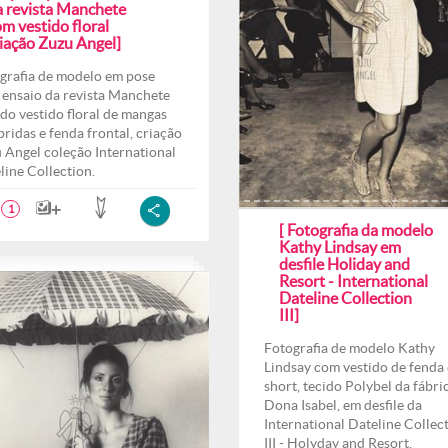
a revista Manchete
m vestido floral
riação Zuzu Angel]
grafia de modelo em pose
 ensaio da revista Manchete
do vestido floral de mangas
ridas e fenda frontal, criação
 Angel coleção International
line Collection.
1
[ Fotografia da modelo
Kathy Lindsay em
desfile Holiday and
Resort - International
Dateline Collection
III]
Fotografia de modelo Kathy
Lindsay com vestido de fenda 
short, tecido Polybel da fábri
Dona Isabel, em desfile da
International Dateline Collec
III - Holyday and Resort.