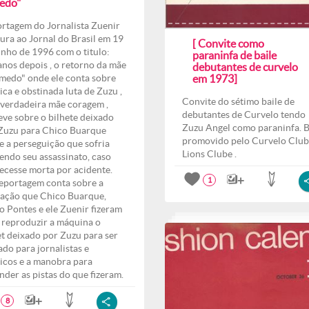
edo"
rtagem do Jornalista Zuenir
ura ao Jornal do Brasil em 19
[ Convite como
unho de 1996 com o titulo:
paraninfa de baile
anos depois , o retorno da mãe
debutantes de curvelo
medo" onde ele conta sobre
em 1973]
ica e obstinada luta de Zuzu ,
Convite do sétimo baile de
verdadeira mãe coragem ,
debutantes de Curvelo tendo
eve sobre o bilhete deixado
Zuzu Angel como paraninfa. B
Zuzu para Chico Buarque
promovido pelo Curvelo Club
e a perseguição que sofria
Lions Clube .
endo seu assassinato, caso
ecesse morta por acidente.
1
eportagem conta sobre a
ação que Chico Buarque,
o Pontes e ele Zuenir fizeram
 reproduzir a máquina o
et deixado por Zuzu para ser
ado para jornalistas e
ticos e a manobra para
nder as pistas do que fizeram.
8