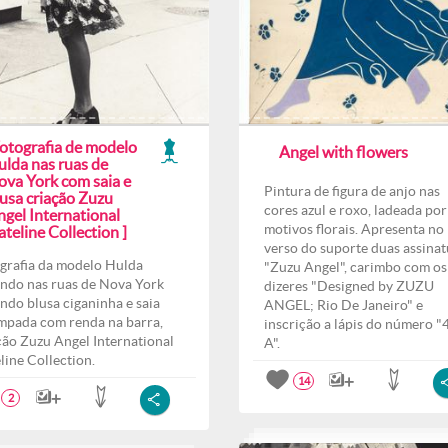
Fotografia de modelo
Angel with flowers
ulda nas ruas de
ova York com saia e
Pintura de figura de anjo nas
lusa criação Zuzu
cores azul e roxo, ladeada por
ngel International
motivos florais. Apresenta no
teline Collection ]
verso do suporte duas assinat
grafia da modelo Hulda
"Zuzu Angel", carimbo com os
ndo nas ruas de Nova York
dizeres "Designed by ZUZU
indo blusa ciganinha e saia
ANGEL; Rio De Janeiro" e
mpada com renda na barra,
inscrição a lápis do número "
ção Zuzu Angel International
A".
line Collection.
14
2