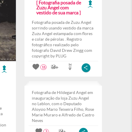
[ Fotografia posada de
Zuzu Angel com
vestido de sua marca ]
Fotografia posada de Zuzu Angel
sorrindo usando vestido da marca
Zuzu Angel estampada com flores
e colar de pérolas . Registro
fotográfico realizado pelo
fotografo David Drew Zingg com
copyright by PLUG
11
Fotografia de Hildegard Angel em
inauguração da loja Zuzu Angel
no Leblon, com o Deputado
e
Aloysio Mario Teixeira Filho, Rose
ca
Marie Muraro e Alfredo de Castro
Neves
tion
2