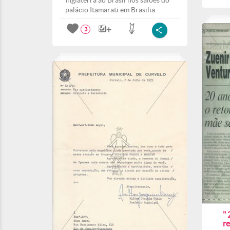
Inglaterra ao Brasil nos salões do
palácio Itamarati em Brasilia.
3
" 
r