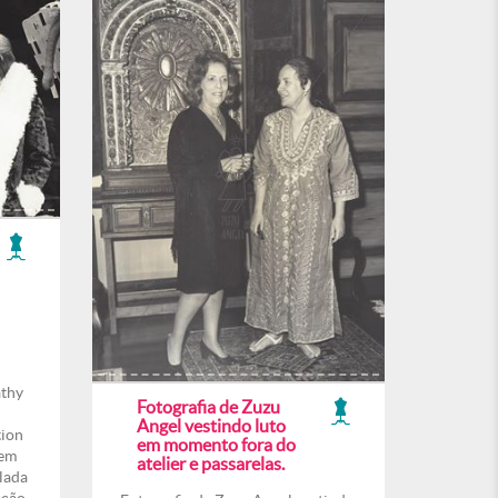
athy
Fotografia de Zuzu
Angel vestindo luto
tion
em momento fora do
 em
atelier e passarelas.
lada