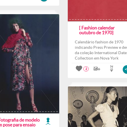
[ Fashion calendar
outubro de 1970]
Calendário fashion de 1970
indicando Press Preview e des
da coleção International Date
Collection em Nova York
2
Fotografia de modelo
m pose para ensaio