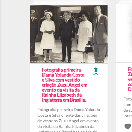
F
Fotografia primeira
Z
Dama Yolanda Costa
ve
e Silva com vestido
co
criação Zuzu Angel em
Da
evento da visita da
Rainha Elizabeth da
Foto
Inglaterra em Brasília.
com 
Fotografia primeira Dama Yolanda
de s
Costa e Silva cliente das criações
Inte
de vestidos Zuzu Angel em evento
da visita da Rainha Elizabeth da