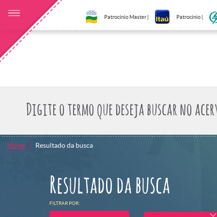
Patrocínio Master |
Patrocínio |
Home
Resultado da busca
Resultado da busca
FILTRAR POR: