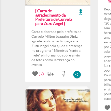
m
Repo
[ Carta de
Vent
agradecimento da
de j
Prefeitura de Curvelo
para Zuzu Angel ]
"20 
sem 
Carta elaborada pelo prefeito de
hero
Curvelo Milton Joaquim Diniz
uma 
agradecendo a participação de
escr
Zuzu Angel pela ajuda e presença
por 
no programa " Mineiros frente a
sobr
frete" e informando sobre envio
prev
de fotos como lembrança do
apar
evento.
Na r
oper
2
Paul
para
bilh
envi
polí
esco