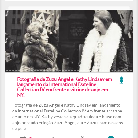
Fotografia de Zuzu Angel e Kathy Lindsay em
lançamento da International Dateline
Collection IV em frente a vitrine de anjo em
NY.
Fotografia de Zuzu Angel e Kathy Lindsay em lançamento
da International Dateline Collection IV em frente a vitrine
de anjo em NY. Kathy veste saia quadriculada e blusa com
anjo bordado criação Zuzu Angel, ela e Zuzu usam casacos
de pele.