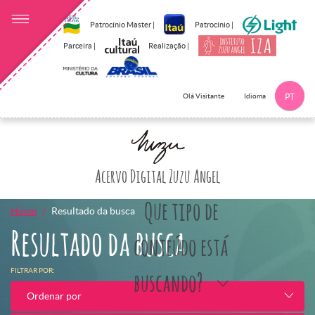
Patrocínio Master |
Patrocínio |
Parceira |
Realização |
Idioma
Olá Visitante
PT
Clique aqui p
Acervo Digital Zuzu Angel
Que tipo de
Home
Resultado da busca
Resultado da busca
conteúdo está
FILTRAR POR:
buscando?
Ordenar por