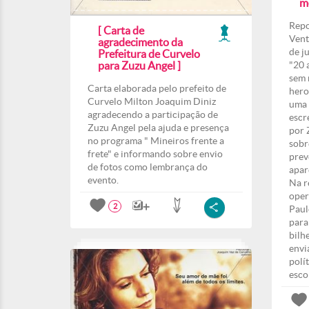
m
Repo
[ Carta de
Vent
agradecimento da
de j
Prefeitura de Curvelo
para Zuzu Angel ]
"20 
sem 
Carta elaborada pelo prefeito de
hero
Curvelo Milton Joaquim Diniz
uma 
agradecendo a participação de
escr
Zuzu Angel pela ajuda e presença
por 
no programa " Mineiros frente a
sobr
frete" e informando sobre envio
prev
de fotos como lembrança do
apar
evento.
Na r
oper
2
Paul
para
bilh
envi
polí
esco