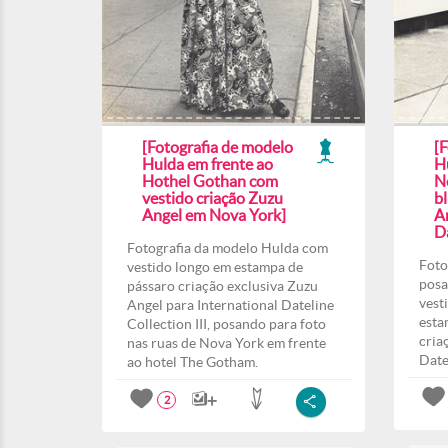
[Fotografia de modelo
[
Hulda em frente ao
H
Hothel Gothan com
N
vestido criação Zuzu
b
Angel em Nova York]
A
Da
Fotografia da modelo Hulda com
Foto
vestido longo em estampa de
posa
pássaro criação exclusiva Zuzu
vest
Angel para International Dateline
esta
Collection III, posando para foto
cria
nas ruas de Nova York em frente
Date
ao hotel The Gotham.
2