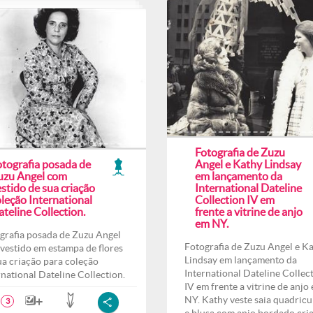
Fotografia de Zuzu
otografia posada de
Angel e Kathy Lindsay
uzu Angel com
em lançamento da
stido de sua criação
International Dateline
leção International
Collection IV em
teline Collection.
frente a vitrine de anjo
em NY.
grafia posada de Zuzu Angel
Fotografia de Zuzu Angel e K
vestido em estampa de flores
Lindsay em lançamento da
ua criação para coleção
International Dateline Collec
rnational Dateline Collection.
IV em frente a vitrine de anjo
NY. Kathy veste saia quadricu
3