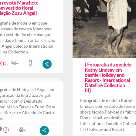
a revista Manchete
m vestido floral
riação Zuzu Angel]
grafia de modelo em pose
 ensaio da revista Manchete
do vestido floral de mangas
ridas e fenda frontal, criação
 Angel coleção International
line Collection.
1
[ Fotografia da modelo
Kathy Lindsay em
desfile Holiday and
Resort - International
Dateline Collection
grafia de Hildegard Angel em
III]
guração da loja Zuzu Angel
Fotografia de modelo Kathy
eblon, com o Deputado
Lindsay com vestido de fenda 
sio Mario Teixeira Filho, Rose
short, tecido Polybel da fábri
e Muraro e Alfredo de Castro
Dona Isabel, em desfile da
es
International Dateline Collec
III - Holyday and Resort.
2