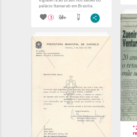
Inglaterra ao Brasil nos salões do
palácio Itamarati em Brasilia.
3
" 
r