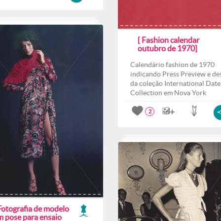
[ Fashion calendar
outubro de 1970]
Calendário fashion de 1970
indicando Press Preview e des
da coleção International Date
Collection em Nova York
2
Fotografia de modelo
m pose para ensaio