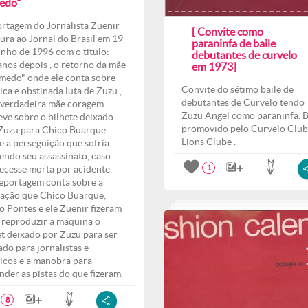
edo"
rtagem do Jornalista Zuenir
[ Convite como
ura ao Jornal do Brasil em 19
paraninfa de baile
unho de 1996 com o titulo:
debutantes de curvelo
anos depois , o retorno da mãe
em 1973]
medo" onde ele conta sobre
Convite do sétimo baile de
ica e obstinada luta de Zuzu ,
debutantes de Curvelo tendo
verdadeira mãe coragem ,
Zuzu Angel como paraninfa. B
eve sobre o bilhete deixado
promovido pelo Curvelo Club
Zuzu para Chico Buarque
Lions Clube .
e a perseguição que sofria
endo seu assassinato, caso
ecesse morta por acidente.
1
eportagem conta sobre a
ação que Chico Buarque,
o Pontes e ele Zuenir fizeram
 reproduzir a máquina o
et deixado por Zuzu para ser
ado para jornalistas e
ticos e a manobra para
nder as pistas do que fizeram.
8