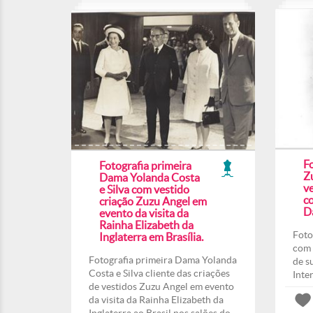
F
Fotografia primeira
Z
Dama Yolanda Costa
ve
e Silva com vestido
co
criação Zuzu Angel em
Da
evento da visita da
Rainha Elizabeth da
Foto
Inglaterra em Brasília.
com 
Fotografia primeira Dama Yolanda
de s
Costa e Silva cliente das criações
Inte
de vestidos Zuzu Angel em evento
da visita da Rainha Elizabeth da