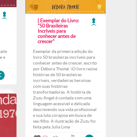
[ Exemplar do Livro:
"50 Brasileiras
Incríveis para
conhecer antes de
crescer"
aile
Exemplar da primeira edição do
e e
livro 50 brasileiras incríveis para
conhecer antes de crescer, escrito
por Débora Thomé. \O livro reúne
histórias de 50 brasileiras
incríveis, verdadeiras heroínas
com suas histórias
transformadoras. A história de
Zuzu Angel é contada com uma
linguagem acessível e delicada
descrevendo sua vida profissional
e sua luta corajosa em busca de
seu filho. A ilustração de Zuzu foi
feita pela Julia Lima