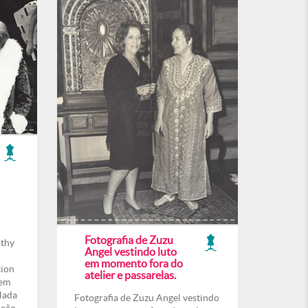
Fotografia de Zuzu
athy
Angel vestindo luto
em momento fora do
tion
atelier e passarelas.
 em
lada
Fotografia de Zuzu Angel vestindo