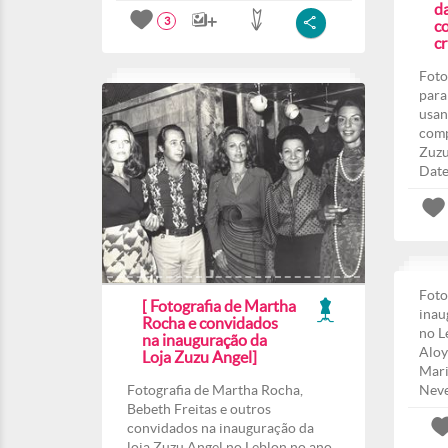
d
3
co
c
Foto
para
usan
comp
Zuzu
Date
Foto
[ Fotografia de Martha
inau
Rocha e convidados
no L
na inauguração da
Aloy
Loja Zuzu Angel]
Mari
Fotografia de Martha Rocha,
Nev
Bebeth Freitas e outros
convidados na inauguração da
loja Zuzu Angel no Leblon no ano