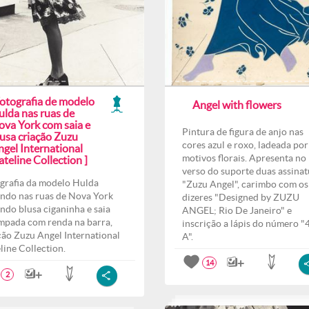
Fotografia de modelo
Angel with flowers
ulda nas ruas de
ova York com saia e
Pintura de figura de anjo nas
lusa criação Zuzu
cores azul e roxo, ladeada por
ngel International
motivos florais. Apresenta no
teline Collection ]
verso do suporte duas assinat
grafia da modelo Hulda
"Zuzu Angel", carimbo com os
ndo nas ruas de Nova York
dizeres "Designed by ZUZU
indo blusa ciganinha e saia
ANGEL; Rio De Janeiro" e
mpada com renda na barra,
inscrição a lápis do número "
ção Zuzu Angel International
A".
line Collection.
14
2