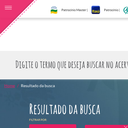
Patrocínio Master |
Patrocínio |
Home
Resultado da busca
Resultado da busca
FILTRAR POR: