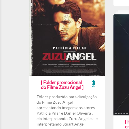
[ Folder promocional
do Filme Zuzu Angel ]
Fôlder produzido para divulgação
do Filme Zuzu Angel
apresentando imagem dos atores
Patricia Pilar e Daniel Oliveira ,
ela interpretando Zuzu Angel e ele
[ 
interpretando Stuart Angel
e