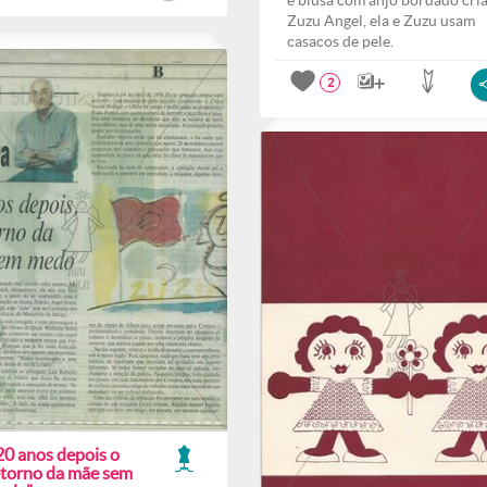
e blusa com anjo bordado cri
Zuzu Angel, ela e Zuzu usam
casacos de pele.
2
20 anos depois o
etorno da mãe sem