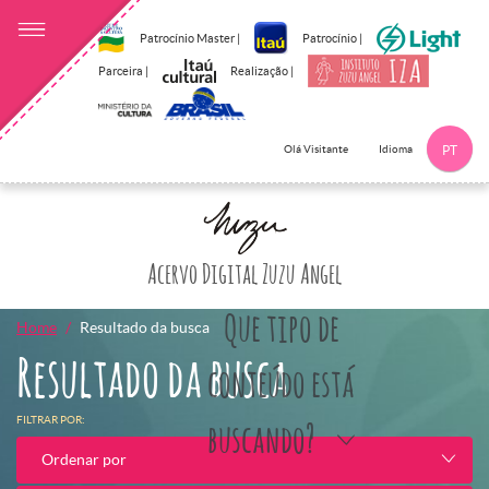
Patrocínio Master |
Patrocínio |
Parceira |
Realização |
Idioma
Olá Visitante
PT
Clique aqui p
Acervo Digital Zuzu Angel
Que tipo de
Home
Resultado da busca
Resultado da busca
conteúdo está
FILTRAR POR:
buscando?
Ordenar por