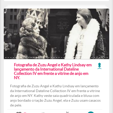
Fotografia de Zuzu Angel e Kathy Lindsay em
lançamento da International Dateline
Collection IV em frente a vitrine de anjo em
NY.
Fotografia de Zuzu Angel e Kathy Lindsay em lançamento
da International Dateline Collection IV em frente a vitrine
de anjo em NY. Kathy veste saia quadriculada e blusa com
anjo bordado criação Zuzu Angel, ela e Zuzu usam casacos
de pele.